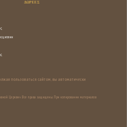
ΔΩΡΕΕΣ
ας
дисциплин
ης
олжая пользоваться сайтом, вы автоматически
авной Церкви». Все права защищены. При копировании материалов