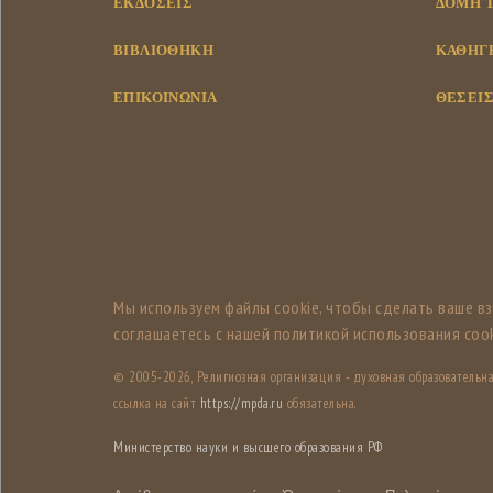
ΕΚΔΌΣΕΙΣ
ΔΟΜΉ 
ΒΙΒΛΙΟΘΉΚΗ
ΚΑΘΗΓΗ
ΕΠΙΚΟΙΝΩΝΊΑ
ΘΈΣΕΙΣ
Мы используем файлы cookie, чтобы сделать ваше в
соглашаетесь с нашей политикой использования cook
© 2005-
2026, Религиозная организация - духовная образователь
ссылка на сайт
https://mpda.ru
обязательна.
Министерство науки и высшего образования РФ