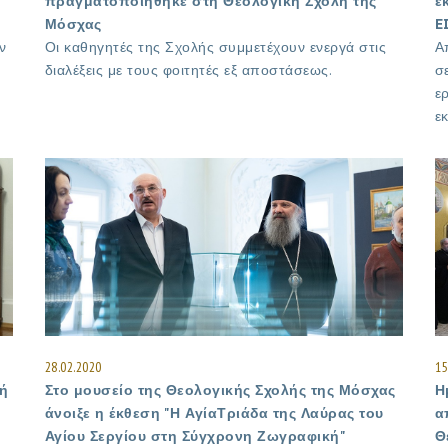
πραγματοποιήθηκε στη Θεολογική Σχολή της
ε
Μόσχας
E
ν
Οι καθηγητές της Σχολής συμμετέχουν ενεργά στις
Α
διαλέξεις με τους φοιτητές εξ αποστάσεως.
σ
ε
ε
28.02.2020
15
ή
Στο μουσείο της Θεολογικής Σχολής της Μόσχας
Η
άνοιξε η έκθεση "Η ΑγίαΤριάδα της Λαύρας του
α
Αγίου Σεργίου στη Σύγχρονη Ζωγραφική"
Θ