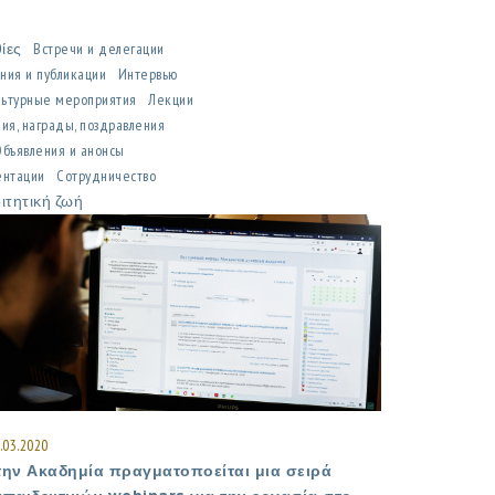
θίες
Встречи и делегации
ния и публикации
Интервью
льтурные мероприятия
Лекции
ия, награды, поздравления
Объявления и анонсы
ентации
Сотрудничество
ιτητική ζωή
.03.2020
την Ακαδημία πραγματοποείται μια σειρά