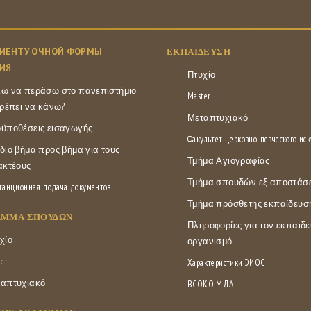
ИЕНТУ ОЧНОЙ ФОРМЫ
ΕΚΠΑΊΔΕΥΣΗ
ИЯ
Πτυχίο
ω να περάσω στο πανεπιστήμιο,
Master
πρέπει να κάνω?
Μεταπτυχιακό
ϋποθέσεις εισαγωγής
Факультет церковно-певческого иск
διο βήμα προς βήμα για τους
Τμήμα Αγιογραφίας
ακτέους
Τμήμα σπουδών εξ αποστάσ
танционная подача документов
Τμήμα πρόσθετης εκπαίδευσ
ΑΜΜΑ ΣΠΟΥΔΏΝ
Πληροφορίες για τον εκπαιδε
χίο
οργανισμό
er
Характеристики ЭИОС
απτυχιακό
ВСОКО МДА