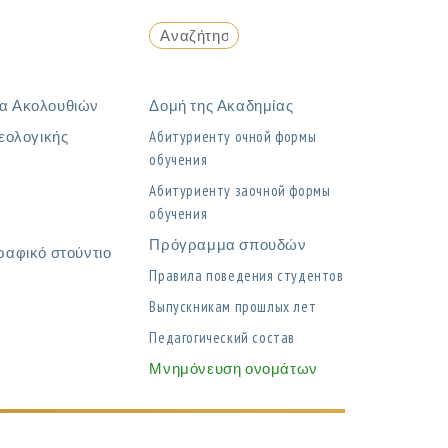
α Ακολουθιών
Δομή της Ακαδημίας
εολογικής
Абитуриенту очной формы
обучения
η
Абитуриенту заочной формы
обучения
Πρόγραμμα σπουδών
ραφικό στούντιο
Правила поведения студентов
Выпускникам прошлых лет
Педагогический состав
Μνημόνευση ονομάτων