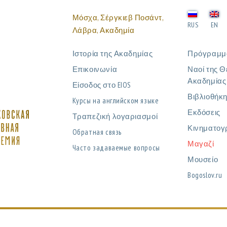
Μόσχα, Σέργκιεβ Ποσάντ,
RUS
EN
Λάβρα, Ακαδημία
Ιστορία της Ακαδημίας
Πρόγραμμ
Επικοινωνία
Ναοί της Θ
Ακαδημίας
Είσοδος στο EIOS
Βιβλιοθήκ
Курсы на английском языке
Εκδόσεις
Τραπεζική λογαριασμοί
Κινηματογ
Обратная связь
Μαγαζί
Часто задаваемые вопросы
Μουσείο
Bogoslov.ru