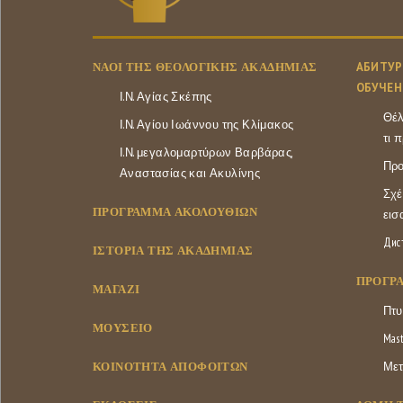
ΝΑΟΊ ΤΗΣ ΘΕΟΛΟΓΙΚΉΣ ΑΚΑΔΗΜΊΑΣ
АБИТУР
ОБУЧЕН
Ι.Ν. Αγίας Σκέπης
Θέλ
Ι.Ν. Αγίου Ιωάννου της Κλίμακος
τι 
Ι.Ν. μεγαλομαρτύρων Βαρβάρας,
Προ
Αναστασίας και Ακυλίνης
Σχέ
ΠΡΟΓΡΑΜΜΑ ΑΚΟΛΟΥΘΙΩΝ
εισ
Дис
ΙΣΤΟΡΊΑ ΤΗΣ ΑΚΑΔΗΜΊΑΣ
ΠΡΌΓΡ
ΜΑΓΑΖΊ
Πτυ
ΜΟΥΣΕΊΟ
Mast
ΚΟΙΝΌΤΗΤΑ ΑΠΟΦΟΊΤΩΝ
Μετ