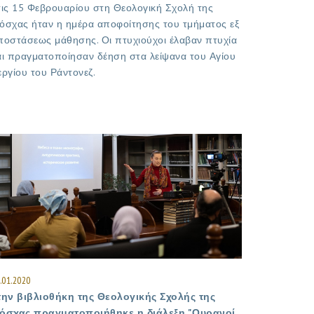
τις 15 Φεβρουαρίου στη Θεολογική Σχολή της
όσχας ήταν η ημέρα αποφοίτησης του τμήματος εξ
ποστάσεως μάθησης. Οι πτυχιούχοι έλαβαν πτυχία
αι πραγματοποίησαν δέηση στα λείψανα του Αγίου
εργίου του Ράντονεζ.
.01.2020
την βιβλιοθήκη της Θεολογικής Σχολής της
όσχας πραγματοποιήθηκε η διάλεξη "Ουρανοί