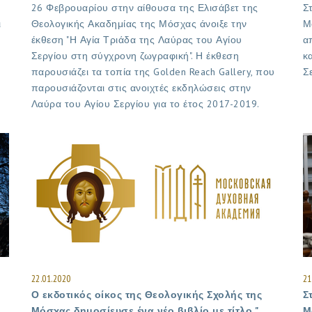
26 Φεβρουαρίου στην αίθουσα της Ελισάβετ της
Σ
ι
Θεολογικής Ακαδημίας της Μόσχας άνοιξε την
Μ
έκθεση "Η Αγία Τριάδα της Λαύρας του Αγίου
α
Σεργίου στη σύγχρονη ζωγραφική". Η έκθεση
κ
παρουσιάζει τα τοπία της Golden Reach Gallery, που
Σ
παρουσιάζονται στις ανοιχτές εκδηλώσεις στην
Λαύρα του Αγίου Σεργίου για το έτος 2017-2019.
22.01.2020
21
Ο εκδοτικός οίκος της Θεολογικής Σχολής της
Σ
Μόσχας δημοσίευσε ένα νέο βιβλίο με τίτλο "
Μ