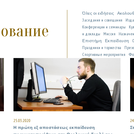
Όλες οι ειδήσεις
Ακολου
Заседания и совещания
Изда
зование
Конференции и семинары
Ку
и доклады
Миссия
Назначен
Επιστήμη
Εκπαίδευση
Праздники и торжества
През
Спортивные мероприятия
Φο
25.03.2020
24
Η πρώτη εξ αποστάσεως εκπαίδευση
Σ