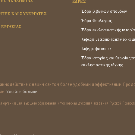
ΤΗΣ ΑΚΑΔΗΜΊΑΣ
ΕΔΡΕΣ
Έδρα βιβλικών σπουδών
ΤΈΣ ΚΑΙ ΣΥΝΕΡΓΆΤΕΣ
Έδρα Θεολογίας
 ΕΡΓΑΣΊΑΣ
Έδρα εκκλησιαστικής ιστορί
Кафедра церковно-практических 
Кафедра филологии
Έδρα ιστορίας και θεωρίας τ
εκκλησιαστικής τέχνης
заимодействие с нашим сайтом более удобным и эффективным. Прод
ie.
Узнайте больше
.
ная организация высшего образования «Московская духовная академия Русской Правосл