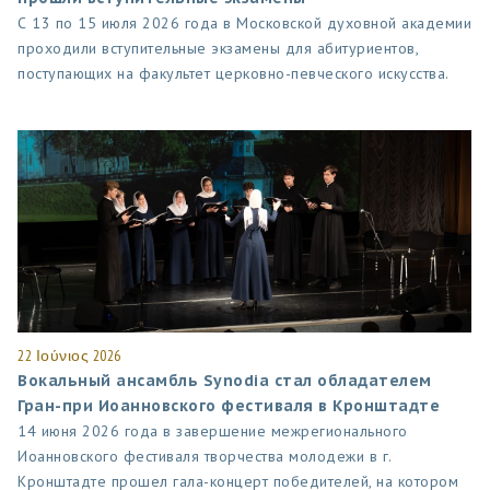
С 13 по 15 июля 2026 года в Московской духовной академии
проходили вступительные экзамены для абитуриентов,
поступающих на факультет церковно-певческого искусства.
22 Ιούνιος 2026
Вокальный ансамбль Synodia стал обладателем
Гран-при Иоанновского фестиваля в Кронштадте
14 июня 2026 года в завершение межрегионального
Иоанновского фестиваля творчества молодежи в г.
Кронштадте прошел гала-концерт победителей, на котором