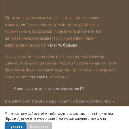
Мы используем файлы cookie, чтобы сделать ваше
взаимодействие с нашим сайтом более удобным и
эффективным. Продолжая пользоваться сайтом, вы
автоматически соглашаетесь с нашей политикой
использования cookie.
Узнайте больше
.
© 2005-
2026, Религиозная организация - духовная образовательная
организация высшего образования «Московская духовная академия Русской
Православной Церкви». Все права защищены. При копировании материалов
ссылка на сайт
https://mpda.ru
обязательна.
Министерство науки и высшего образования РФ
Διεύθυνση και επαφές
●
Όροι χρήσης
●
Πολιτική απορρήτου
●
Χάρτης ιστότοπου
Мы используем файлы cookie, чтобы улучшить ваш опыт на сайте. Нажимая
"Принять", вы соглашаетесь с нашей политикой конфиденциальности.
Επεξεργασία design
HSE DESIGN LAB
Принять
Отклонить