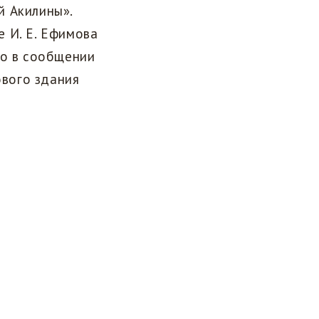
й Акилины».
 И. Е. Ефимова
во в сообщении
вого здания