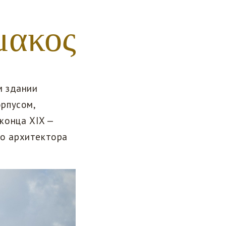
μακος
м здании
рпусом,
конца XIX —
го архитектора