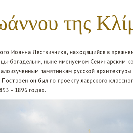
Ιωάννου της Κλί
ого Иоанна Лествичника, находящийся в прежне
ицы-богадельни, ныне именуемом Семинарским ко
малоизученным памятникам русской архитектуры 
. Построен он был по проекту лаврского классно
1893 – 1896 годах.