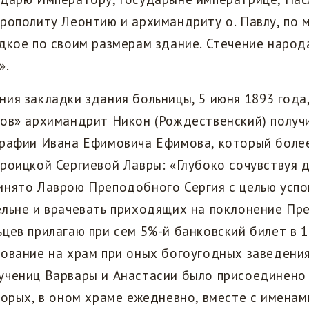
рополиту Леонтию и архимандриту о. Павлу, по 
дкое по своим размерам здание. Стечение народ
».
ия закладки здания больницы, 5 июня 1893 года
ов» архимандрит Никон (Рождественский) получ
графии Ивана Ефимовича Ефимова, который более
роицкой Сергиевой Лавры: «Глубоко сочувствуя 
инято Лаврою Преподобного Сергия с целью усп
ельне и врачевать приходящих на поклонение П
цев прилагаю при сем 5%-й банковский билет в 1
ование на храм при оных богоугодных заведения
учениц Варвары и Анастасии было присоединено
торых, в оном храме ежедневно, вместе с именам