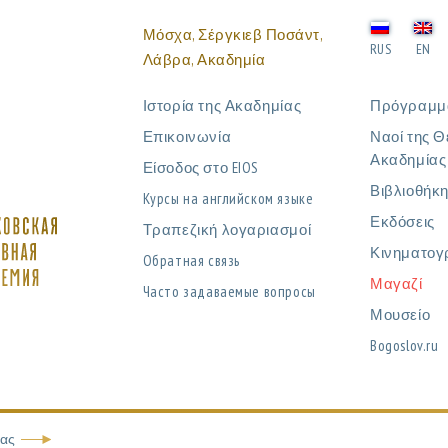
Μόσχα, Σέργκιεβ Ποσάντ,
RUS
EN
Λάβρα, Ακαδημία
Ιστορία της Ακαδημίας
Πρόγραμμ
Επικοινωνία
Ναοί της Θ
Ακαδημίας
Είσοδος στο EIOS
Βιβλιοθήκ
Курсы на английском языке
Εκδόσεις
Τραπεζική λογαριασμοί
Κινηματογ
Обратная связь
Μαγαζί
Часто задаваемые вопросы
Μουσείο
Bogoslov.ru
ίας