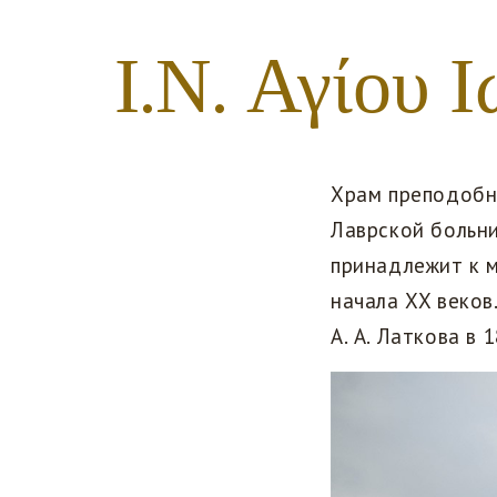
Ι.Ν. Αγίου 
Храм преподобн
Лаврской больн
принадлежит к 
начала XX веков
А. А. Латкова в 