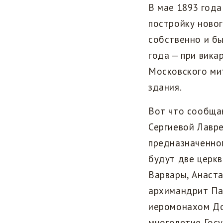
В мае 1893 год
постройку новог
собственно и бы
года — при вика
Московского ми
здания.
Вот что сообща
Сергиевой Лавре
предназначенног
будут две церкв
Варвары, Анаста
архимандрит Па
иеромонахом До
многолетие Гос