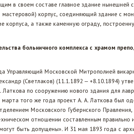
щим в своем составе главное здание нынешней 
 мастеровой) корпус, соединяющий здание с мо
е корпуса, а также каменную ограду, построенну
ельства больничного комплекса
с храмом преп
ода Управляющий Московской Митрополией викар
ксандр (Светлаков) (11.1.1892 — +8.10.1894) утв
. Латкова по сооружению нового здания для лав
8 марта того же года проект А. А. Латкова был о
тделением Московского Губернского Правления,
техническом отношении составленным правильно 
могут быть допущены». И 31 мая 1893 года с архи