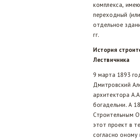
комплекса, имею
переходный (или
отдельное здани
гг.
История строит
Лествичника
9 марта 1893 г
Дмитровский Але
архитектора А.А
богадельни. А 1
Строительным О
этот проект в 
согласно оному 