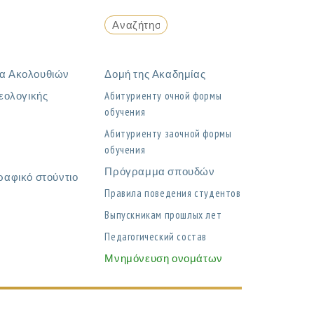
α Ακολουθιών
Δομή της Ακαδημίας
εολογικής
Абитуриенту очной формы
обучения
η
Абитуриенту заочной формы
обучения
Πρόγραμμα σπουδών
ραφικό στούντιο
Правила поведения студентов
Выпускникам прошлых лет
Педагогический состав
Μνημόνευση ονομάτων