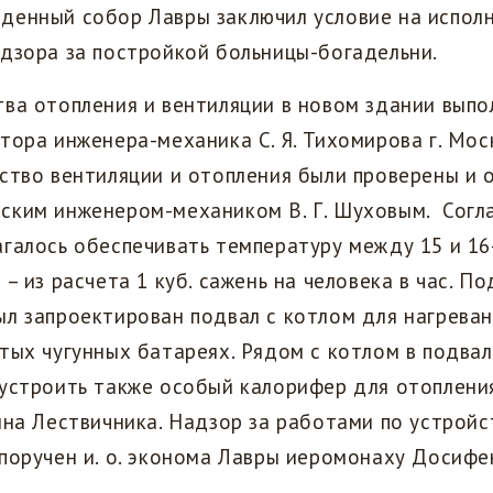
денный собор Лавры заключил условие на исполн
дзора за постройкой больницы-богадельни.
ва отопления и вентиляции в новом здании выпо
тора инженера-механика С. Я. Тихомирова г. Мос
йство вентиляции и отопления были проверены и
ским инженером-механиком В. Г. Шуховым. Согла
галось обеспечивать температуру между 15 и 16
– из расчета 1 куб. сажень на человека в час. По
л запроектирован подвал с котлом для нагреван
тых чугунных батареях. Рядом с котлом в подва
устроить также особый калорифер для отоплени
нна Лествичника. Надзор за работами по устройс
поручен и. о. эконома Лавры иеромонаху Досифе