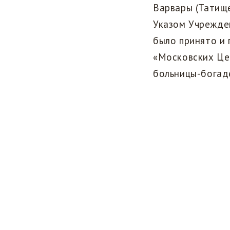
Варвары (Татищ
Указом Учрежден
было принято и 
«Московских Це
больницы-богаде