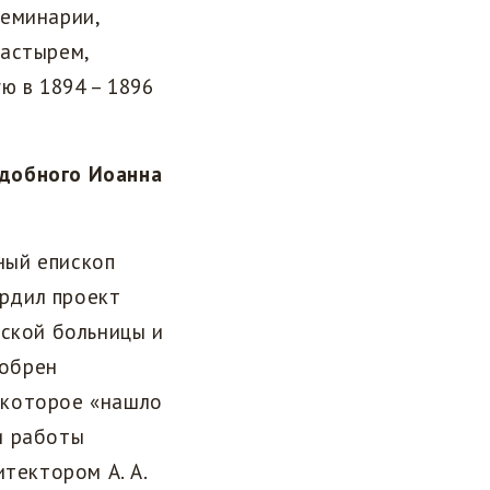
семинарии,
настырем,
ю в 1894 – 1896
одобного Иоанна
ный епископ
ердил проект
рской больницы и
добрен
 которое «нашло
и работы
тектором А. А.