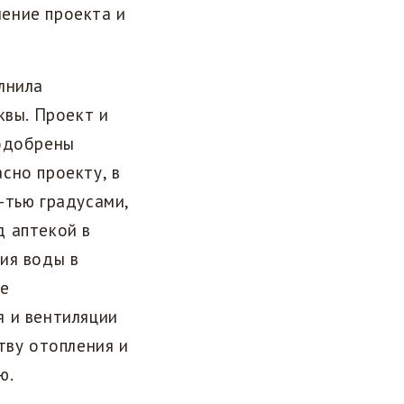
ение проекта и
лнила
квы. Проект и
 одобрены
сно проекту, в
-тью градусами,
д аптекой в
ия воды в
ле
я и вентиляции
тву отопления и
ю.