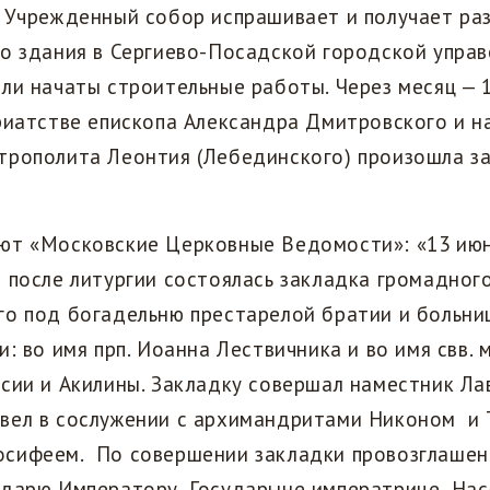
а Учрежденный собор испрашивает и получает ра
о здания в Сергиево-Посадской городской управе
ли начаты строительные работы. Через месяц — 
риатстве епископа Александра Дмитровского и н
трополита Леонтия (Лебединского) произошла з
ют «Московские Церковные Ведомости»: «13 июн
 после литургии состоялась закладка громадног
о под богадельню престарелой братии и больниц
и: во имя прп. Иоанна Лествичника и во имя свв. 
сии и Акилины. Закладку совершал наместник Ла
вел в сослужении с архимандритами Никоном и
сифеем. По совершении закладки провозглашен
ударю Императору, Государыне императрице, На