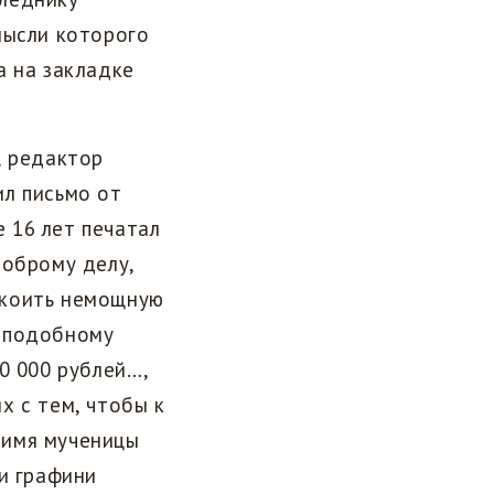
мысли которого
а на закладке
, редактор
ил письмо от
 16 лет печатал
доброму делу,
окоить немощную
реподобному
0 000 рублей…,
х с тем, чтобы к
 имя мученицы
и графини