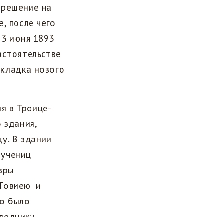
зрешение на
, после чего
13 июня 1893
астоятельстве
акладка нового
я в Троице-
о здания,
у. В здании
мучениц
вры
 Товиею и
о было
следнику