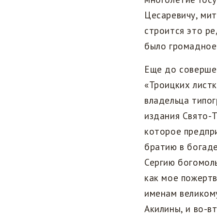
Цесаревичу, мит
строится это ре
было громадное
Еще до совершен
«Троицких листк
владельца типо
издания Свято-Т
которое предпр
братию в богад
Сергию богомоль
как мое пожертв
именам великом
Акилины, и во-в