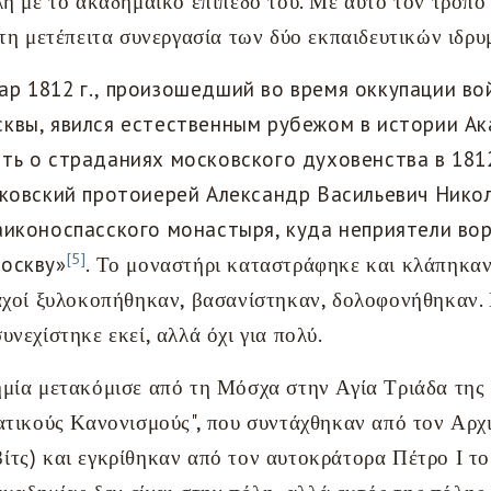
λή με το ακαδημαϊκό επίπεδο του. Με αυτό τον τρόπο
 τη μετέπειτα συνεργασία των δύο εκπαιδευτικών ιδρ
р 1812 г., произошедший во время оккупации во
квы, явился естественным рубежом в истории Ак
ть о страданиях московского духовенства в 1812 
сковский протоиерей Александр Васильевич Нико
аиконоспасского монастыря, куда неприятели вор
[5]
Москву»
. Το μοναστήρι καταστράφηκε και κλάπηκα
αχοί ξυλοκοπήθηκαν, βασανίστηκαν, δολοφονήθηκαν. 
νεχίστηκε εκεί, αλλά όχι για πολύ.
μία μετακόμισε από τη Μόσχα στην Αγία Τριάδα της
ατικούς Κανονισμούς", που συντάχθηκαν από τον Αρχ
τς) και εγκρίθηκαν από τον αυτοκράτορα Πέτρο Ι το