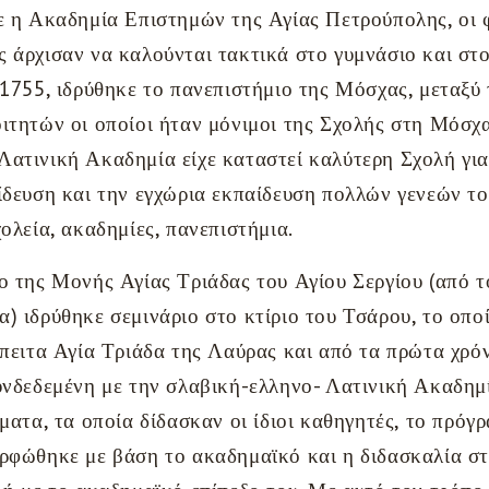
ε η Ακαδημία Επιστημών της Αγίας Πετρούπολης, οι 
 άρχισαν να καλούνται τακτικά στο γυμνάσιο και στ
 1755, ιδρύθηκε το πανεπιστήμιο της Μόσχας, μεταξ
ιτητών οι οποίοι ήταν μόνιμοι της Σχολής στη Μόσχα
ατινική Ακαδημία είχε καταστεί καλύτερη Σχολή για
ίδευση και την εγχώρια εκπαίδευση πολλών γενεών τ
ολεία, ακαδημίες, πανεπιστήμια.
ο της Μονής Αγίας Τριάδας του Αγίου Σεργίου (από 
) ιδρύθηκε σεμινάριο στο κτίριο του Τσάρου, το οπ
έπειτα Αγία Τριάδα της Λαύρας και από τα πρώτα χρό
υνδεδεμένη με την σλαβική-ελληνο- Λατινική Ακαδημί
ματα, τα οποία δίδασκαν οι ίδιοι καθηγητές, το πρόγ
ρφώθηκε με βάση το ακαδημαϊκό και η διδασκαλία στ