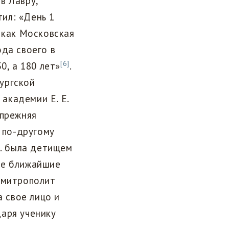
в Лавру,
тил: «День 1
 как Московская
ода своего в
[6]
0, а 180 лет»
.
ургской
академии Е. Е.
 прежняя
, по-другому
в. была детищем
же ближайшие
 митрополит
а свое лицо и
аря ученику