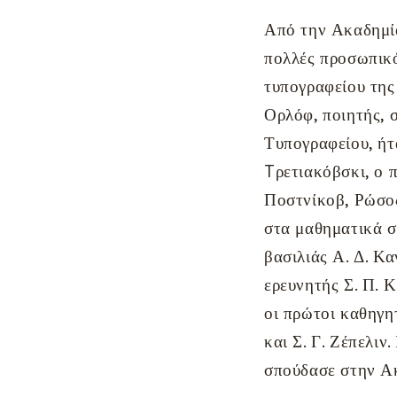
Από την Ακαδημία
πολλές προσωπικό
τυπογραφείου της
Ορλόφ, ποιητής, 
Τυπογραφείου, ήτ
Tρετιακόβσκι, ο π
Ποστνίκοβ, Ρώσος
στα μαθηματικά σ
βασιλιάς Α. Δ. Κ
ερευνητής Σ. Π. 
οι πρώτοι καθηγη
και Σ. Γ. Ζέπελιν
σπούδασε στην Α