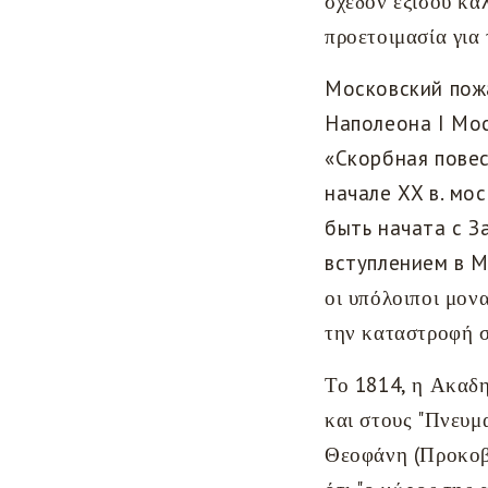
σχεδόν εξίσου κα
προετοιμασία για
Московский пожа
Наполеона I Мос
«Скорбная повес
начале XX в. мо
быть начата с З
вступлением в 
οι υπόλοιποι μον
την καταστροφή συ
Το 1814, η Ακαδη
και στους "Πνευμ
Θεοφάνη (Προκοβί