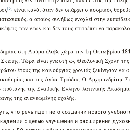
ακαδημίας δεν είναι στην πόλη, αλλά εκτός της πόλης
[3]
ρος
είναι καλό, όταν δεν υπάρχει ο κοσμικός θόρυβο
ιστασιακός, ο οποίος συνήθως ενοχλεί στην εκπαίδευσ
 σκέψεις των νέων και δεν τους επιτρέπει να παρακολ
δημίας στη Λαύρα έλαβε χώρα την 1η Οκτωβρίου 1814
ς Σκέπης. Τώρα είναι γνωστή ως Θεολογική Σχολή τη
πρώτου έτους της καινούργιας χρονιάς ξεκίνησαν να 
Ακαδημίας και της Αγίας Τριάδας. Ο Αρχιμανδρίτης Σ
 πρύτανης της Σλαβικής-Ελληνο-λατινικής Ακαδημία
τανης της ανανεωμένης σχολής.
ть, что речь идет не о создании нового учебного
Академии с целью улучшения и расширения духов