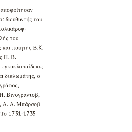
, αποφοίτησαν
: διευθυντής του
Πολικάροφ-
λής του
 και ποιητής Β.K.
ς Π. Β.
 εγκυκλοπαίδειας
αι διπλωμάτης, ο
ωγράφος,
 Η. Βινογράντοβ,
, Α. Α. Μπάρσοβ
ι. Το 1731-1735