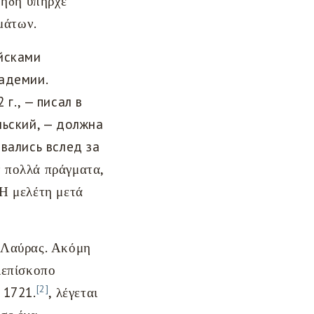
 ήδη υπήρχε
υμάτων.
йсками
адемии.
г., — писал в
льский, — должна
вались вслед за
ν πολλά πράγματα,
Η μελέτη μετά
 Λαύρας. Ακόμη
ιεπίσκοπο
[2]
 1721.
, λέγεται