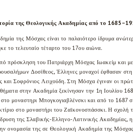
τορία της Θεολογικής Ακαδημίας από το 1685–1
ημία της Μόσχας είναι το παλαιότερο ίδρυμα ανώτε
ηκε το τελευταίο τέταρτο του 17ου αιώνα.
από πρόσκληση του Πατριάρχη Μόσχας Ιωακείμ και μ
ρουσαλήμων Δοσίθεος, Έλληνες μοναχοί έφθασαν στη 
ς και Σοφρόνιος Λειχούδη. Στη Μόσχα έγιναν οι πρώτ
θήματα στην Ακαδημία ξεκίνησαν την 1η Ιουλίου 16
 στο μοναστηρι Μπογκογιαβλένσκι και από το 1687 σε
 κτίριο στο μοναστήρι του Ζαϊκονοσπάσσκι. Η σχολή
ίδρυση της Σλαβικής-Ελληνο-Λατινικής Ακαδημίας, η
την ονομασία της σε Θεολογική Ακαδημία της Μόσχας