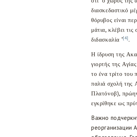
ότι "ο χώρος της 
διασκεδαστικό μέ
θόρυβος είναι περ
μάτια, κλέβει τις
[4]
διδασκαλία "
.
Η ίδρυση της Ακα
γιορτής της Αγία
το ένα τρίτο του 
παλιά σχολή της 
Πλατόνοβ), πρώην
εγκρίθηκε ως πρύ
Важно подчеркну
реорганизации 