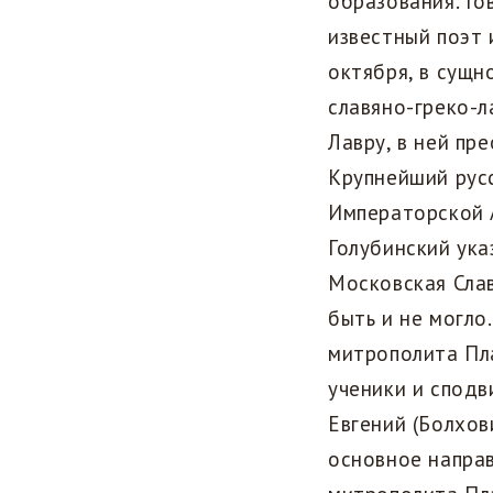
образования. Го
известный поэт 
октября, в сущн
славяно-греко-л
Лавру, в ней пр
Крупнейший рус
Императорской 
Голубинский ука
Московская Сла
быть и не могло
митрополита Пл
ученики и сподв
Евгений (Болхов
основное направ