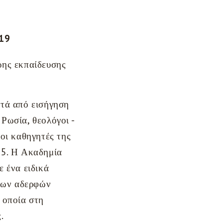
919
ρης εκπαίδευσης
ετά από εισήγηση
Ρωσία, θεολόγοι -
οι καθηγητές της
85. Η Ακαδημία
 ένα ειδικά
 των αδερφών
 οποία στη
.