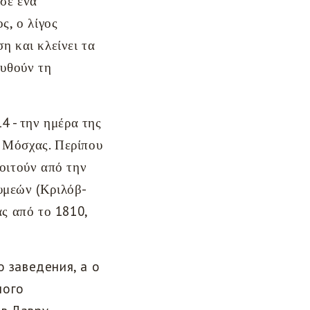
 σε ένα
ς, ο λίγος
η και κλείνει τα
ουθούν τη
 - την ημέρα της
ς Μόσχας. Περίπου
φοιτούν από την
υμεών (Κριλόβ-
ς από το 1810,
 заведения, а о
ного