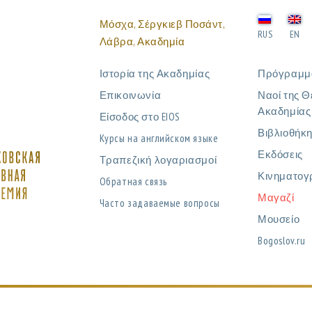
Μόσχα, Σέργκιεβ Ποσάντ,
RUS
EN
Λάβρα, Ακαδημία
Ιστορία της Ακαδημίας
Πρόγραμμ
Επικοινωνία
Ναοί της Θ
Ακαδημίας
Είσοδος στο EIOS
Βιβλιοθήκ
Курсы на английском языке
Εκδόσεις
Τραπεζική λογαριασμοί
Κινηματογ
Обратная связь
Μαγαζί
Часто задаваемые вопросы
Μουσείο
Bogoslov.ru