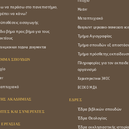
Πτυχίο
ω να περάσω στο πανεπιστήμιο,
Master
πρέπει να κάνω?
Μεταπτυχιακό
ϋποθέσεις εισαγωγής
Факультет церковно-певческого иск
διο βήμα προς βήμα για τους
Τμήμα Αγιογραφίας
ακτέους
Τμήμα σπουδών εξ αποστάσ
танционная подача документов
Τμήμα πρόσθετης εκπαίδευσ
ΑΜΜΑ ΣΠΟΥΔΏΝ
Πληροφορίες για τον εκπαιδε
χίο
οργανισμό
er
Характеристики ЭИОС
απτυχιακό
ВСОКО МДА
ΤΗΣ ΑΚΑΔΗΜΊΑΣ
ΕΔΡΕΣ
Έδρα βιβλικών σπουδών
ΤΈΣ ΚΑΙ ΣΥΝΕΡΓΆΤΕΣ
Έδρα Θεολογίας
 ΕΡΓΑΣΊΑΣ
Έδρα εκκλησιαστικής ιστορί