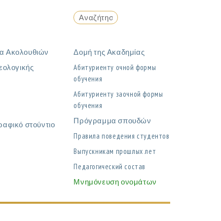
α Ακολουθιών
Δομή της Ακαδημίας
εολογικής
Абитуриенту очной формы
обучения
η
Абитуриенту заочной формы
обучения
Πρόγραμμα σπουδών
ραφικό στούντιο
Правила поведения студентов
Выпускникам прошлых лет
Педагогический состав
Μνημόνευση ονομάτων