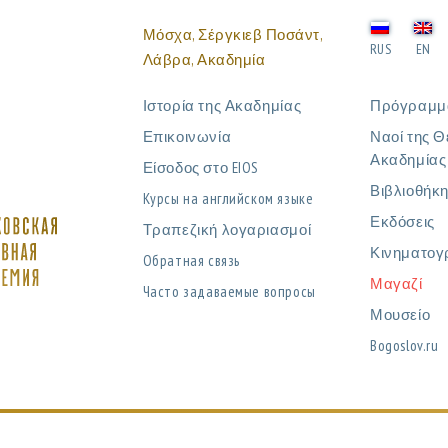
Μόσχα, Σέργκιεβ Ποσάντ,
RUS
EN
Λάβρα, Ακαδημία
Ιστορία της Ακαδημίας
Πρόγραμμ
Επικοινωνία
Ναοί της Θ
Ακαδημίας
Είσοδος στο EIOS
Βιβλιοθήκ
Курсы на английском языке
Εκδόσεις
Τραπεζική λογαριασμοί
Κινηματογ
Обратная связь
Μαγαζί
Часто задаваемые вопросы
Μουσείο
Bogoslov.ru