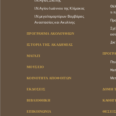
Ι.Ν. Αγίας Σκέπης
Θέλ
Ι.Ν. Αγίου Ιωάννου της Κλίμακος
τι 
Ι.Ν. μεγαλομαρτύρων Βαρβάρας,
Προ
Αναστασίας και Ακυλίνης
Σχέ
ΠΡΟΓΡΑΜΜΑ ΑΚΟΛΟΥΘΙΩΝ
εισ
Дис
ΙΣΤΟΡΊΑ ΤΗΣ ΑΚΑΔΗΜΊΑΣ
ΠΡΌΓΡ
ΜΑΓΑΖΊ
Πτυ
ΜΟΥΣΕΊΟ
Mast
ΚΟΙΝΌΤΗΤΑ ΑΠΟΦΟΊΤΩΝ
Μετ
ΕΚΔΌΣΕΙΣ
ΔΟΜΉ 
ΒΙΒΛΙΟΘΉΚΗ
ΚΑΘΗΓΗ
ΕΠΙΚΟΙΝΩΝΊΑ
ΘΈΣΕΙΣ