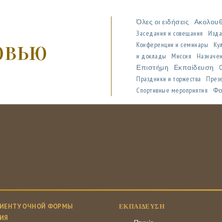
Όλες οι ειδήσεις
Ακολου
Заседания и совещания
Изда
рвью
Конференции и семинары
Ку
и доклады
Миссия
Назначен
Επιστήμη
Εκπαίδευση
Праздники и торжества
През
Спортивные мероприятия
Φο
ИЕНТУ ОЧНОЙ ФОРМЫ
ΕΚΠΑΊΔΕΥΣΗ
ИЯ