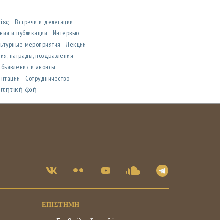
θίες
Встречи и делегации
ния и публикации
Интервью
льтурные мероприятия
Лекции
ия, награды, поздравления
Объявления и анонсы
ентации
Сотрудничество
ιτητική ζωή
ΕΠΙΣΤΉΜΗ