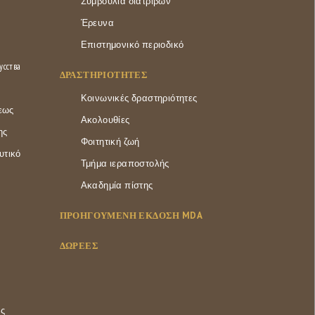
Συμβούλια διατριβών
Έρευνα
Επιστημονικό περιοδικό
усства
ΔΡΑΣΤΗΡΙΌΤΗΤΕΣ
Κοινωνικές δραστηριότητες
εως
Ακολουθίες
ης
Φοιτητική ζωή
υτικό
Τμήμα ιεραποστολής
Ακαδημία πίστης
ΠΡΟΗΓΟΥΜΕΝΗ ΕΚΔΟΣΗ MDA
ΔΩΡΕΕΣ
ας