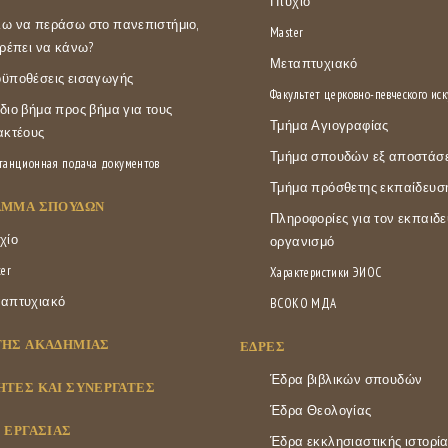
Πτυχίο
ω να περάσω στο πανεπιστήμιο,
Master
πρέπει να κάνω?
Μεταπτυχιακό
ϋποθέσεις εισαγωγής
Факультет церковно-певческого иск
διο βήμα προς βήμα για τους
Τμήμα Αγιογραφίας
ακτέους
Τμήμα σπουδών εξ αποστάσ
танционная подача документов
Τμήμα πρόσθετης εκπαίδευσ
ΑΜΜΑ ΣΠΟΥΔΏΝ
Πληροφορίες για τον εκπαιδε
χίο
οργανισμό
er
Характеристики ЭИОС
απτυχιακό
ВСОКО МДА
ΤΗΣ ΑΚΑΔΗΜΊΑΣ
ΕΔΡΕΣ
Έδρα βιβλικών σπουδών
ΤΈΣ ΚΑΙ ΣΥΝΕΡΓΆΤΕΣ
Έδρα Θεολογίας
 ΕΡΓΑΣΊΑΣ
Έδρα εκκλησιαστικής ιστορί