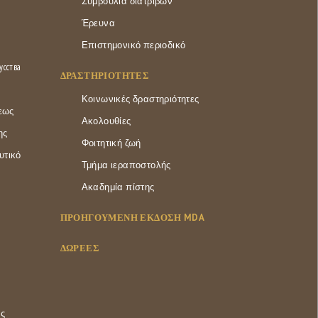
Συμβούλια διατριβών
Έρευνα
Επιστημονικό περιοδικό
усства
ΔΡΑΣΤΗΡΙΌΤΗΤΕΣ
Κοινωνικές δραστηριότητες
εως
Ακολουθίες
ης
Φοιτητική ζωή
υτικό
Τμήμα ιεραποστολής
Ακαδημία πίστης
ΠΡΟΗΓΟΥΜΕΝΗ ΕΚΔΟΣΗ MDA
ΔΩΡΕΕΣ
ας