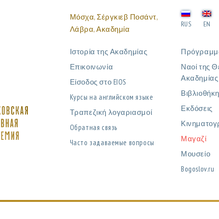
Μόσχα, Σέργκιεβ Ποσάντ,
RUS
EN
Λάβρα, Ακαδημία
Ιστορία της Ακαδημίας
Πρόγραμμ
Επικοινωνία
Ναοί της Θ
Ακαδημίας
Είσοδος στο EIOS
Βιβλιοθήκ
Курсы на английском языке
Εκδόσεις
Τραπεζική λογαριασμοί
Κινηματογ
Обратная связь
Μαγαζί
Часто задаваемые вопросы
Μουσείο
Bogoslov.ru