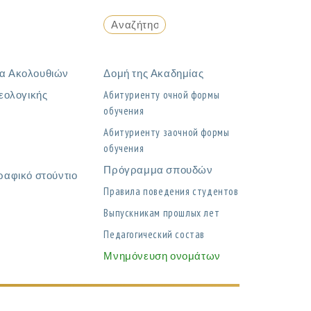
α Ακολουθιών
Δομή της Ακαδημίας
εολογικής
Абитуриенту очной формы
обучения
η
Абитуриенту заочной формы
обучения
Πρόγραμμα σπουδών
ραφικό στούντιο
Правила поведения студентов
Выпускникам прошлых лет
Педагогический состав
Μνημόνευση ονομάτων