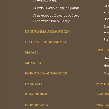
Ι.Ν. Αγίας Σκέπης
Θέλ
Ι.Ν. Αγίου Ιωάννου της Κλίμακος
τι 
Ι.Ν. μεγαλομαρτύρων Βαρβάρας,
Προ
Αναστασίας και Ακυλίνης
Σχέ
ΠΡΟΓΡΑΜΜΑ ΑΚΟΛΟΥΘΙΩΝ
εισ
Дис
ΙΣΤΟΡΊΑ ΤΗΣ ΑΚΑΔΗΜΊΑΣ
ΠΡΌΓΡ
ΜΑΓΑΖΊ
Πτυ
ΜΟΥΣΕΊΟ
Mast
ΚΟΙΝΌΤΗΤΑ ΑΠΟΦΟΊΤΩΝ
Μετ
ΕΚΔΌΣΕΙΣ
ΔΟΜΉ 
ΒΙΒΛΙΟΘΉΚΗ
ΚΑΘΗΓΗ
ΕΠΙΚΟΙΝΩΝΊΑ
ΘΈΣΕΙΣ