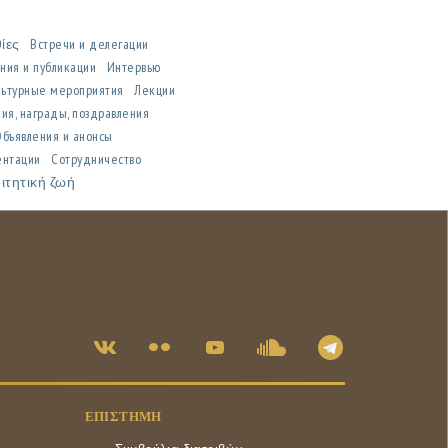
θίες
Встречи и делегации
ния и публикации
Интервью
льтурные мероприятия
Лекции
ия, награды, поздравления
Объявления и анонсы
ентации
Сотрудничество
ιτητική ζωή
ΕΠΙΣΤΉΜΗ