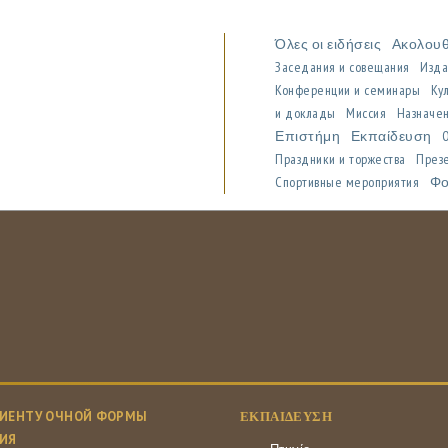
Όλες οι ειδήσεις
Ακολου
Заседания и совещания
Изда
Конференции и семинары
Ку
и доклады
Миссия
Назначен
Επιστήμη
Εκπαίδευση
Праздники и торжества
През
Спортивные мероприятия
Φο
ИЕНТУ ОЧНОЙ ФОРМЫ
ΕΚΠΑΊΔΕΥΣΗ
ИЯ