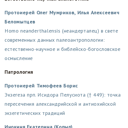
Протоиерей Олег Мумриков, Илья Алексеевич
Беломытцев
Homo neanderthalensis (неандерталец) в свете
современных данных палеоантропологии:
естественно-научное и библейско-богословское
осмысление
Патрология
Протоиерей Тимофеев Борис
Экзегеза прп. Исидора Пелусиота († 449): точка
пересечения александрийской и антиохийской
экзегетических традиций
Инокиня Екатерина (Копыл)