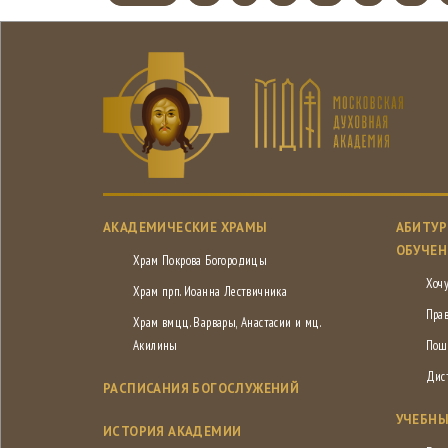
АКАДЕМИЧЕСКИЕ ХРАМЫ
АБИТУР
ОБУЧЕН
Храм Покрова Богородицы
Хочу
Храм прп. Иоанна Лествичника
Пра
Храм вмцц. Варвары, Анастасии и мц.
Акилины
Пош
Дис
РАСПИСАНИЯ БОГОСЛУЖЕНИЙ
УЧЕБНЫ
ИСТОРИЯ АКАДЕМИИ