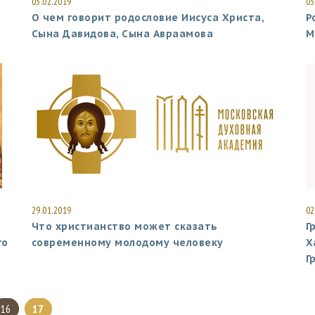
03.02.2019
03
О чем говорит родословие Иисуса Христа,
Р
Сына Давидова, Сына Авраамова
М
29.01.2019
02
Что христианство может сказать
Г
го
современному молодому человеку
Х
Г
16
17