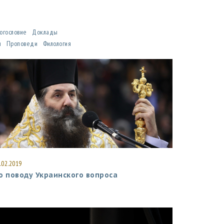
огословие
Доклады
ия
Проповеди
Филология
.02.2019
о поводу Украинского вопроса