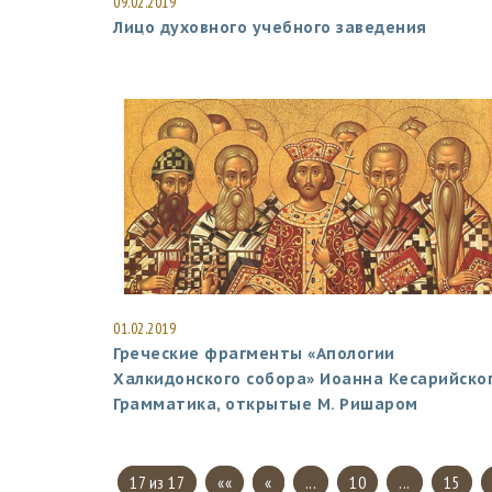
09.02.2019
Лицо духовного учебного заведения
01.02.2019
Греческие фрагменты «Апологии
Халкидонского собора» Иоанна Кесарийско
Грамматика, открытые М. Ришаром
17 из 17
««
«
...
10
...
15