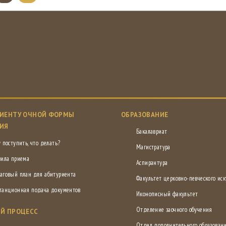
ИЕНТУ ОЧНОЙ ФОРМЫ
ОБРАЗОВАНИЕ
ИЯ
Бакалавриат
 поступить, что делать?
Магистратура
вила приема
Аспирантура
аговый план для абитуриента
Факультет церковно-певческого иск
танционная подача документов
Иконописный факультет
Отделение заочного обучения
Й ПРОЦЕСС
Отдел дополнительного образован