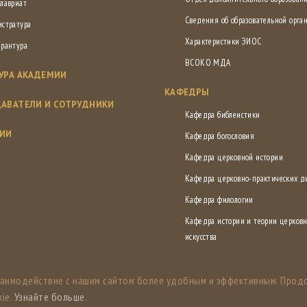
лавриат
Сведения об образовательной орга
истратура
Характеристики ЭИОС
ирантура
ВСОКО МДА
УРА АКАДЕМИИ
КАФЕДРЫ
АВАТЕЛИ И СОТРУДНИКИ
Кафедра библеистики
СИИ
Кафедра богословия
Кафедра церковной истории
Кафедра церковно-практических 
Кафедра филологии
Кафедра истории и теории церковн
искусства
заимодействие с нашим сайтом более удобным и эффективным. Прод
ie.
Узнайте больше
.