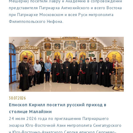
Мешерки) посетили Лавру и Академию в сопровождении
представителя Патриарха Антиохийского и всего Востока
при Патриархе Московском и всея Руси митрополита
Филиппопольского Нифона.
30.07.2026
Епископ Кирилл посетил русский приход в
столице Малайзии
24 июля 2026 года по приглашению Патриаршего
экзарха Юго-Восточной Азии митрополита Сингапурского
и Юго-Восточно-Азиатского Сергия епископ Сергиево-