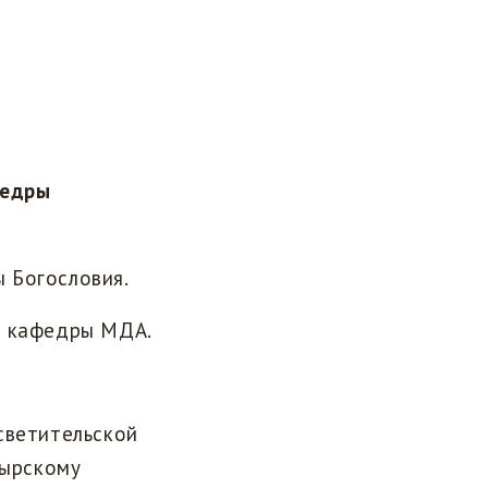
федры
 Богословия.
й кафедры МДА.
светительской
тырскому