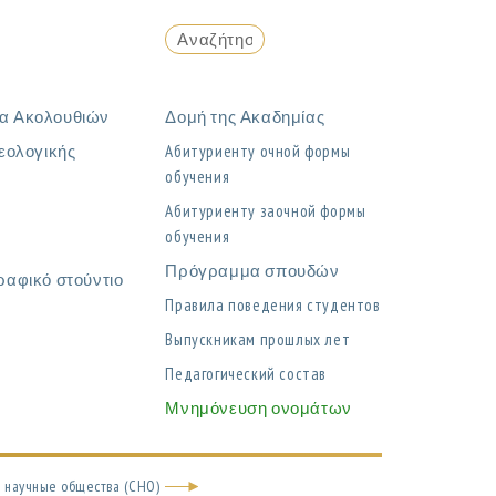
α Ακολουθιών
Δομή της Ακαδημίας
εολογικής
Абитуриенту очной формы
обучения
η
Абитуриенту заочной формы
обучения
Πρόγραμμα σπουδών
ραφικό στούντιο
Правила поведения студентов
Выпускникам прошлых лет
Педагогический состав
Μνημόνευση ονομάτων
 научные общества (СНО)