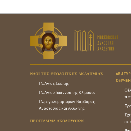
ΝΑΟΊ ΤΗΣ ΘΕΟΛΟΓΙΚΉΣ ΑΚΑΔΗΜΊΑΣ
АБИТУР
ОБУЧЕН
Ι.Ν. Αγίας Σκέπης
Θέλ
Ι.Ν. Αγίου Ιωάννου της Κλίμακος
τι 
Ι.Ν. μεγαλομαρτύρων Βαρβάρας,
Προ
Αναστασίας και Ακυλίνης
Σχέ
ΠΡΟΓΡΑΜΜΑ ΑΚΟΛΟΥΘΙΩΝ
εισ
Дис