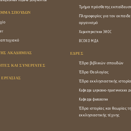
Τμήμα πρόσθετης εκπαίδευσ
ΑΜΜΑ ΣΠΟΥΔΏΝ
Πληροφορίες για τον εκπαιδε
χίο
οργανισμό
er
Характеристики ЭИОС
απτυχιακό
ВСОКО МДА
ΤΗΣ ΑΚΑΔΗΜΊΑΣ
ΕΔΡΕΣ
Έδρα βιβλικών σπουδών
ΤΈΣ ΚΑΙ ΣΥΝΕΡΓΆΤΕΣ
Έδρα Θεολογίας
 ΕΡΓΑΣΊΑΣ
Έδρα εκκλησιαστικής ιστορί
Кафедра церковно-практических 
Кафедра филологии
Έδρα ιστορίας και θεωρίας τ
εκκλησιαστικής τέχνης