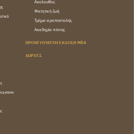
Ακολουθίες
ης
Φοιτητική ζωή
υτικό
Τμήμα ιεραποστολής
Ακαδημία πίστης
ΠΡΟΗΓΟΥΜΕΝΗ ΕΚΔΟΣΗ MDA
ΔΩΡΕΕΣ
ας
дисциплин
ης