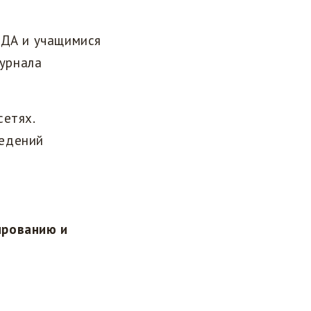
МДА и учащимися
урнала
сетях.
ведений
.
ированию и