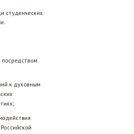
ди студенческих
и.
е посредством
ний к духовным
вских
тиях;
имодействия
 Российской