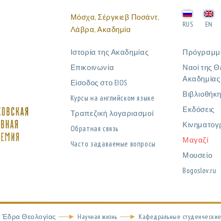
Μόσχα, Σέργκιεβ Ποσάντ,
RUS
EN
Λάβρα, Ακαδημία
Ιστορία της Ακαδημίας
Πρόγραμμ
Επικοινωνία
Ναοί της Θ
Ακαδημίας
Είσοδος στο EIOS
Βιβλιοθήκ
Курсы на английском языке
Εκδόσεις
Τραπεζική λογαριασμοί
Κινηματογ
Обратная связь
Μαγαζί
Часто задаваемые вопросы
Μουσείο
Bogoslov.ru
Έδρα Θεολογίας
Научная жизнь
Кафедральные студенческие