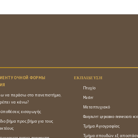
ИЕНТУ ОЧНОЙ ФОРМЫ
ΕΚΠΑΊΔΕΥΣΗ
ИЯ
Πτυχίο
ω να περάσω στο πανεπιστήμιο,
Master
πρέπει να κάνω?
Μεταπτυχιακό
ϋποθέσεις εισαγωγής
Факультет церковно-певческого иск
διο βήμα προς βήμα για τους
Τμήμα Αγιογραφίας
ακτέους
Τμήμα σπουδών εξ αποστάσ
танционная подача документов