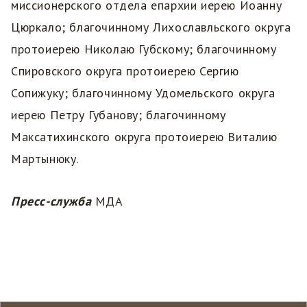
миссионерского отдела епархии иерею Иоанну
Цюркало; благочинному Лихославльского округа
протоиерею Николаю Губскому; благочинному
Спировского округа протоиерею Сергию
Сопижуку; благочинному Удомельского округа
иерею Петру Губанову; благочинному
Максатихинского округа протоиерею Виталию
Мартынюку.
Пресс-служба
МДА