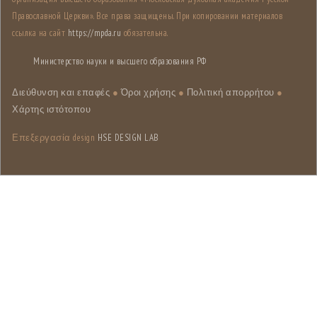
Православной Церкви». Все права защищены. При копировании материалов
ссылка на сайт
https://mpda.ru
обязательна.
Министерство науки и высшего образования РФ
Διεύθυνση και επαφές
●
Όροι χρήσης
●
Πολιτική απορρήτου
●
Χάρτης ιστότοπου
Επεξεργασία design
HSE DESIGN LAB