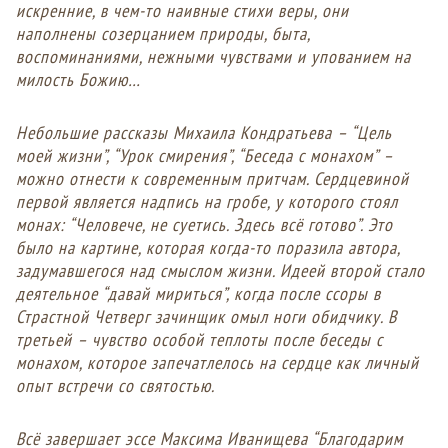
искренние, в чем-то наивные стихи веры, они
наполнены созерцанием природы, быта,
воспоминаниями, нежными чувствами и упованием на
милость Божию…
Небольшие рассказы Михаила Кондратьева – “Цель
моей жизни”, “Урок смирения”, “Беседа с монахом” –
можно отнести к современным притчам. Сердцевиной
первой является надпись на гробе, у которого стоял
монах: “Человече, не суетись. Здесь всё готово”. Это
было на картине, которая когда-то поразила автора,
задумавшегося над смыслом жизни. Идеей второй стало
деятельное “давай мириться”, когда после ссоры в
Страстной Четверг зачинщик омыл ноги обидчику. В
третьей – чувство особой теплоты после беседы с
монахом, которое запечатлелось на сердце как личный
опыт встречи со святостью.
Всё завершает эссе Максима Иванищева “Благодарим