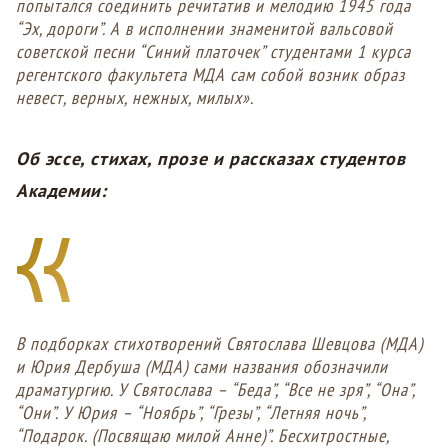
попытался соединить речитатив и мелодию 1945 года
“Эх, дороги”. А в исполнении знаменитой вальсовой
советской песни “Синий платочек” студентами 1 курса
регентского факультета МДА сам собой возник образ
невест, верных, нежных, милых».
Об эссе, стихах, прозе и рассказах студентов
Академии:
В подборках стихотворений Святослава Шевцова (МДА)
и Юрия Дербуша (МДА) сами названия обозначили
драматургию. У Святослава – “Беда”, “Все не зря”, “Она”,
“Они”. У Юрия – “Ноябрь”, “Грезы”, “Летняя ночь”,
“Подарок. (Посвящаю милой Анне)”. Бесхитростные,