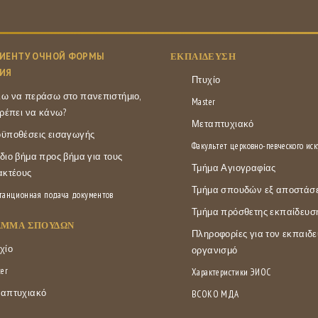
ИЕНТУ ОЧНОЙ ФОРМЫ
ΕΚΠΑΊΔΕΥΣΗ
ИЯ
Πτυχίο
ω να περάσω στο πανεπιστήμιο,
Master
πρέπει να κάνω?
Μεταπτυχιακό
ϋποθέσεις εισαγωγής
Факультет церковно-певческого иск
διο βήμα προς βήμα για τους
Τμήμα Αγιογραφίας
ακτέους
Τμήμα σπουδών εξ αποστάσ
танционная подача документов
Τμήμα πρόσθετης εκπαίδευσ
ΑΜΜΑ ΣΠΟΥΔΏΝ
Πληροφορίες για τον εκπαιδε
χίο
οργανισμό
er
Характеристики ЭИОС
απτυχιακό
ВСОКО МДА