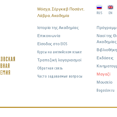
Μόσχα, Σέργκιεβ Ποσάντ,
RUS
EN
Λάβρα, Ακαδημία
Ιστορία της Ακαδημίας
Πρόγραμμ
Επικοινωνία
Ναοί της Θ
Ακαδημίας
Είσοδος στο EIOS
Βιβλιοθήκ
Курсы на английском языке
Εκδόσεις
Τραπεζική λογαριασμοί
Κινηματογ
Обратная связь
Μαγαζί
Часто задаваемые вопросы
Μουσείο
Bogoslov.ru