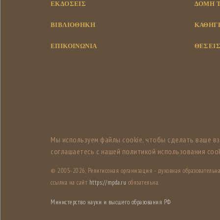
ΕΚΔΌΣΕΙΣ
ΔΟΜΉ 
ΒΙΒΛΙΟΘΉΚΗ
ΚΑΘΗΓΗ
ΕΠΙΚΟΙΝΩΝΊΑ
ΘΈΣΕΙΣ
Мы используем файлы cookie, чтобы сделать ваше в
соглашаетесь с нашей политикой использования cook
© 2005-
2026, Религиозная организация - духовная образователь
ссылка на сайт
https://mpda.ru
обязательна.
Министерство науки и высшего образования РФ