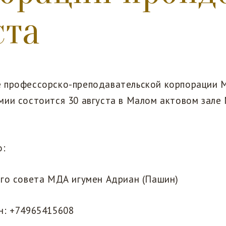
ста
 профессорско-преподавательской корпорации 
ии состоится 30 августа в Малом актовом зале 
о:
ого совета МДА игумен Адриан (Пашин)
н: +74965415608