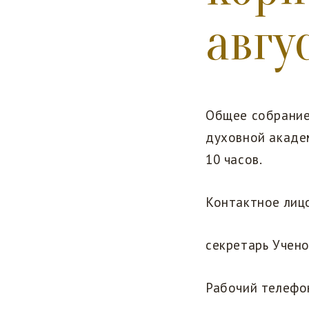
авгу
Общее собрание
духовной академ
10 часов.
Контактное лиц
секретарь Учен
Рабочий телефо