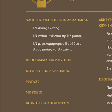
ΝΑΟΊ ΤΗΣ ΘΕΟΛΟΓΙΚΉΣ ΑΚΑΔΗΜΊΑΣ
АБИТУР
ОБУЧЕН
Ι.Ν. Αγίας Σκέπης
Θέλ
Ι.Ν. Αγίου Ιωάννου της Κλίμακος
τι 
Ι.Ν. μεγαλομαρτύρων Βαρβάρας,
Προ
Αναστασίας και Ακυλίνης
Σχέ
ΠΡΟΓΡΑΜΜΑ ΑΚΟΛΟΥΘΙΩΝ
εισ
Дис
ΙΣΤΟΡΊΑ ΤΗΣ ΑΚΑΔΗΜΊΑΣ
ΠΡΌΓΡ
ΜΑΓΑΖΊ
Πτυ
ΜΟΥΣΕΊΟ
Mast
ΚΟΙΝΌΤΗΤΑ ΑΠΟΦΟΊΤΩΝ
Μετ