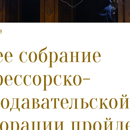
9
е собрание
ессорско-
одавательской
орации пройде