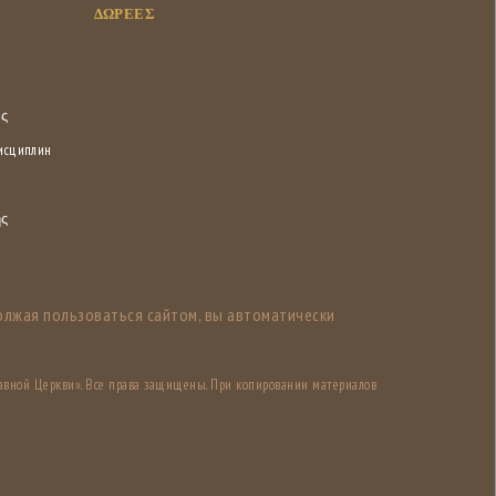
ΔΩΡΕΕΣ
ας
дисциплин
ης
олжая пользоваться сайтом, вы автоматически
авной Церкви». Все права защищены. При копировании материалов