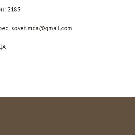
н: 2183
рес: sovet.mda@gmail.com
ДА