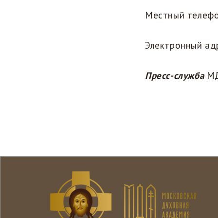
Местный телефо
Электронный ад
Пресс-служба
М