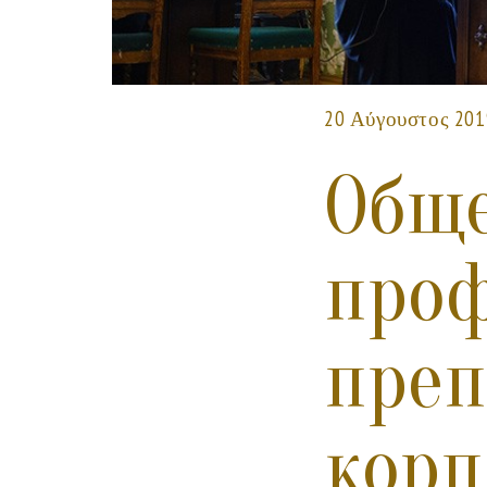
20 Αύγουστος 201
Обще
проф
преп
корп