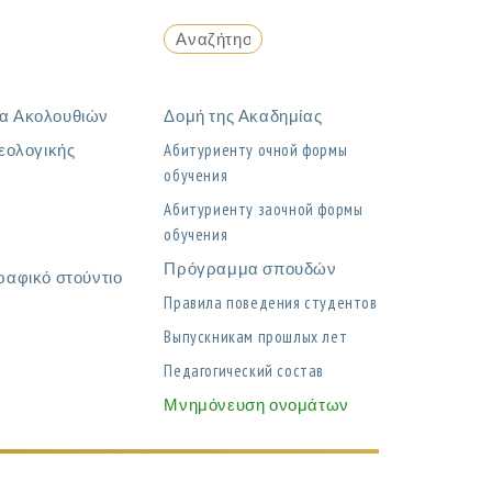
α Ακολουθιών
Δομή της Ακαδημίας
εολογικής
Абитуриенту очной формы
обучения
η
Абитуриенту заочной формы
обучения
Πρόγραμμα σπουδών
ραφικό στούντιο
Правила поведения студентов
Выпускникам прошлых лет
Педагогический состав
Μνημόνευση ονομάτων