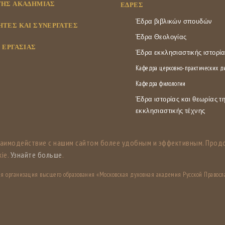
ΤΗΣ ΑΚΑΔΗΜΊΑΣ
ΕΔΡΕΣ
Έδρα βιβλικών σπουδών
ΤΈΣ ΚΑΙ ΣΥΝΕΡΓΆΤΕΣ
Έδρα Θεολογίας
 ΕΡΓΑΣΊΑΣ
Έδρα εκκλησιαστικής ιστορί
Кафедра церковно-практических 
Кафедра филологии
Έδρα ιστορίας και θεωρίας τ
εκκλησιαστικής τέχνης
заимодействие с нашим сайтом более удобным и эффективным. Прод
ie.
Узнайте больше
.
ная организация высшего образования «Московская духовная академия Русской Правосл