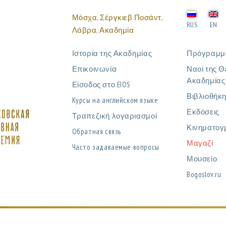
Μόσχα, Σέργκιεβ Ποσάντ,
RUS
EN
Λάβρα, Ακαδημία
Ιστορία της Ακαδημίας
Πρόγραμμ
Επικοινωνία
Ναοί της Θ
Ακαδημίας
Είσοδος στο EIOS
Βιβλιοθήκ
Курсы на английском языке
Εκδόσεις
Τραπεζική λογαριασμοί
Κινηματογ
Обратная связь
Μαγαζί
Часто задаваемые вопросы
Μουσείο
Bogoslov.ru