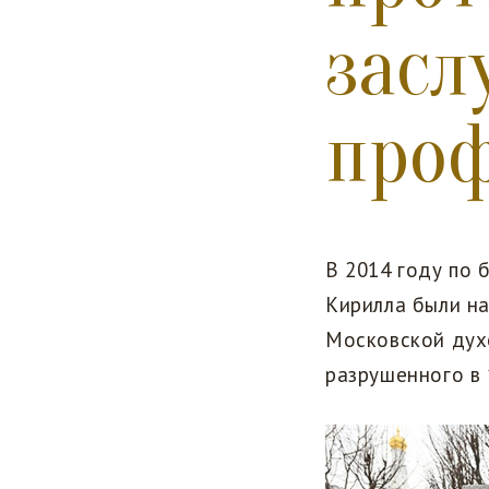
засл
проф
В 2014 году по 
Кирилла были н
Московской духо
разрушенного в