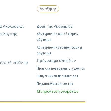
α Ακολουθιών
Δομή της Ακαδημίας
εολογικής
Абитуриенту очной формы
обучения
η
Абитуриенту заочной формы
обучения
Πρόγραμμα σπουδών
ραφικό στούντιο
Правила поведения студентов
Выпускникам прошлых лет
Педагогический состав
Μνημόνευση ονομάτων