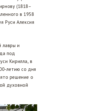
мирнову (1818–
вленного в 1958
я Руси Алексия
й лавры и
ода под
уси Кирилла, в
00-летию со дня
нято решение о
ой духовной