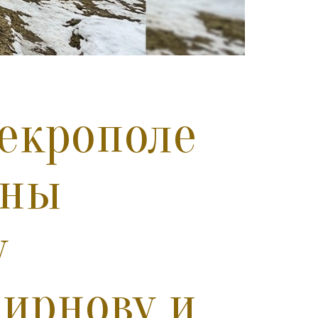
екрополе
аны
у
мирнову и