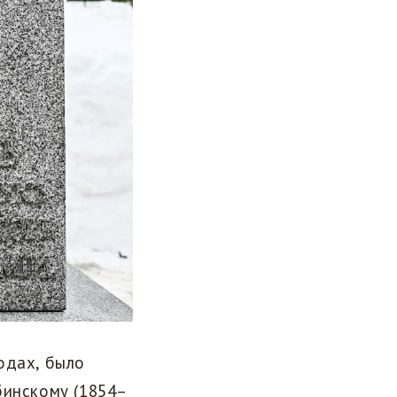
одах, было
бинскому (1854–