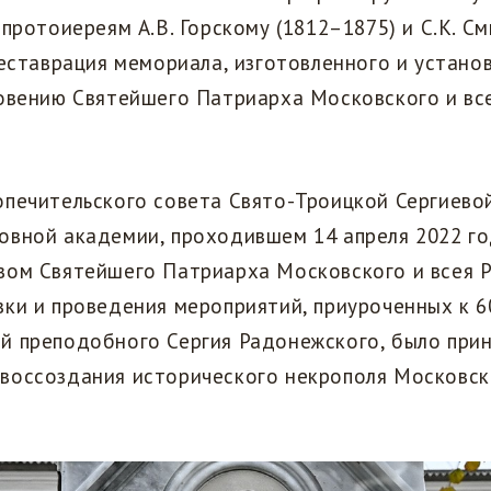
 протоиереям А.В. Горскому (1812–1875) и С.К. С
реставрация мемориала, изготовленного и устано
овению Святейшего Патриарха Московского и все
печительского совета Свято-Троицкой Сергиево
овной академии, проходившем 14 апреля 2022 г
ом Святейшего Патриарха Московского и всея Р
ки и проведения мероприятий, приуроченных к 6
й преподобного Сергия Радонежского, было при
воссоздания исторического некрополя Московск