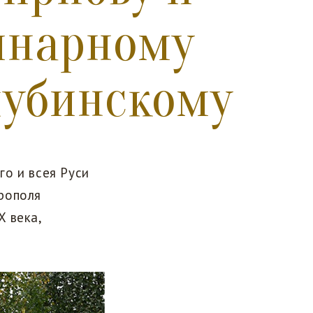
инарному
олубинскому
о и всея Руси
рополя
 века,