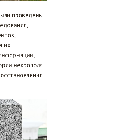
были проведены
ледования,
нтов,
а их
 информации,
ории некрополя
восстановления