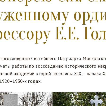
уженному орд
ессору Е.Е. Г
благословению Святейшего Патриарха Московског
ачаты работы по воссозданию исторического нек
вной академии второй половины XIX — начала XX
 1920–1930-х годах.