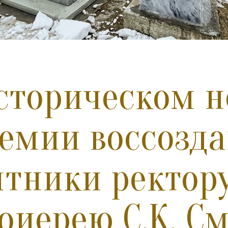
сторическом н
емии воссозд
тники ректор
оиерею С.К. С