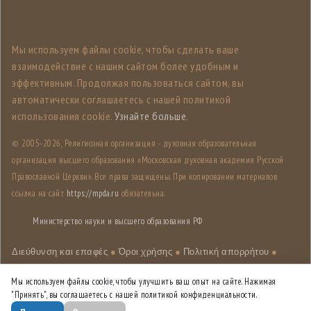
Мы используем файлы cookie, чтобы сделать ваше
взаимодействие с нашим сайтом более удобным и
эффективным. Продолжая пользоваться сайтом, вы
автоматически соглашаетесь с нашей политикой
использования cookie.
Узнайте больше
.
© 2005-
2026, Религиозная организация - духовная образовательная
организация высшего образования «Московская духовная академия Русской
Православной Церкви». Все права защищены. При копировании материалов
ссылка на сайт
https://mpda.ru
обязательна.
Министерство науки и высшего образования РФ
Διεύθυνση και επαφές
●
Όροι χρήσης
●
Πολιτική απορρήτου
●
Χάρτης ιστότοπου
Мы используем файлы cookie, чтобы улучшить ваш опыт на сайте. Нажимая
"Принять", вы соглашаетесь с нашей политикой конфиденциальности.
Επεξεργασία design
HSE DESIGN LAB