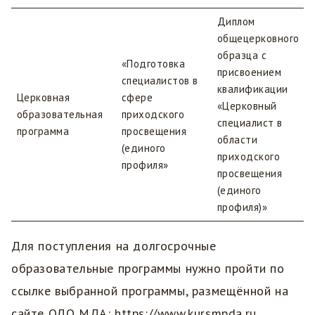
Диплом
общецерковного
образца с
«Подготовка
присвоением
специалистов в
квалификации
Церковная
сфере
«Церковный
образовательная
приходского
специалист в
программа
просвещения
области
(единого
приходского
профиля»
просвещения
(единого
профиля)»
Для поступления на долгосрочные
образовательные программы нужно пройти по
ссылке выбранной программы, размещённой на
сайте ОДО МДА: https://www.kursmpda.ru