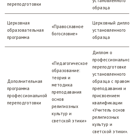
установленного
переподготовки
образца
Церковная
Церковный диплом
«Православное
образовательная
установленного
богословие»
программа
образца
Диплом о
профессиональной
«Педагогическое
переподготовке
образование:
установленного
теория и
Дополнительная
образца с правом
методика
программа
преподавания и
преподавания
профессиональной
присвоением
основ
переподготовки
квалификации
религиозных
«Учитель основ
культур и
религиозных
светской этики»
культур и
светской этики».