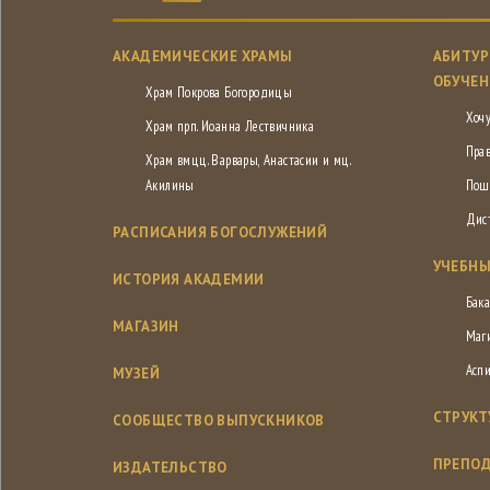
АКАДЕМИЧЕСКИЕ ХРАМЫ
АБИТУР
ОБУЧЕН
Храм Покрова Богородицы
Хочу
Храм прп. Иоанна Лествичника
Пра
Храм вмцц. Варвары, Анастасии и мц.
Акилины
Пош
Дис
РАСПИСАНИЯ БОГОСЛУЖЕНИЙ
УЧЕБНЫ
ИСТОРИЯ АКАДЕМИИ
Бака
МАГАЗИН
Маг
Асп
МУЗЕЙ
СТРУКТ
СООБЩЕСТВО ВЫПУСКНИКОВ
ПРЕПОД
ИЗДАТЕЛЬСТВО