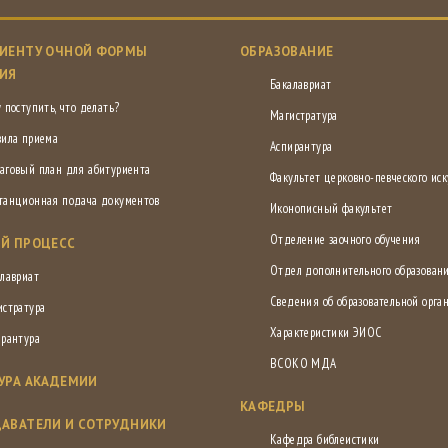
ИЕНТУ ОЧНОЙ ФОРМЫ
ОБРАЗОВАНИЕ
ИЯ
Бакалавриат
 поступить, что делать?
Магистратура
вила приема
Аспирантура
аговый план для абитуриента
Факультет церковно-певческого иск
танционная подача документов
Иконописный факультет
Отделение заочного обучения
Й ПРОЦЕСС
Отдел дополнительного образован
лавриат
Сведения об образовательной орга
истратура
Характеристики ЭИОС
ирантура
ВСОКО МДА
УРА АКАДЕМИИ
КАФЕДРЫ
АВАТЕЛИ И СОТРУДНИКИ
Кафедра библеистики