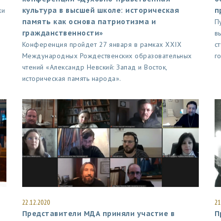
ки
культура в высшей школе: историческая
п
память как основа патриотизма и
П
гражданственности»
в
Конференция пройдет 27 января в рамках XXIX
с
Международных Рождественских образовательных
г
чтений «Александр Невский: Запад и Восток,
историческая память народа».
22.12.2020
21
Представители МДА приняли участие в
П