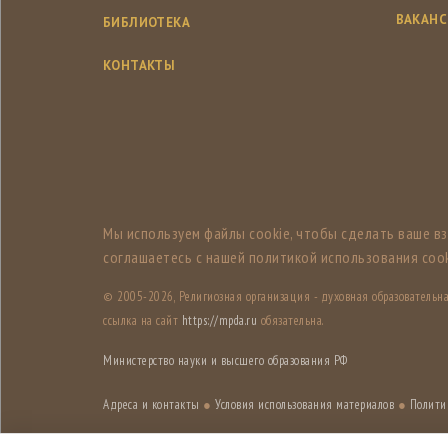
ВАКАН
БИБЛИОТЕКА
КОНТАКТЫ
Мы используем файлы cookie, чтобы сделать ваше в
соглашаетесь с нашей политикой использования cook
© 2005-
2026, Религиозная организация - духовная образователь
ссылка на сайт
https://mpda.ru
обязательна.
Министерство науки и высшего образования РФ
Адреса и контакты
●
Условия использования материалов
●
Полити
Дизайн разработан
Лабораторией дизайна НИУ ВШЭ