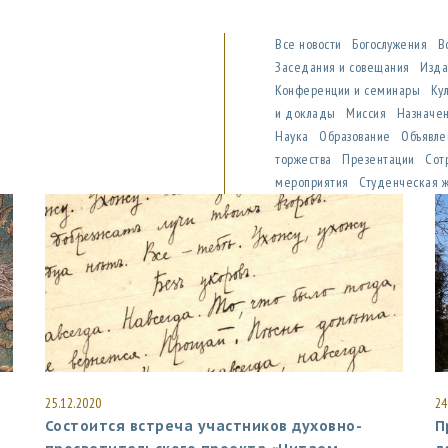
Все новости
Богослужения
В
Заседания и совещания
Изда
Конференции и семинары
Ку
и доклады
Миссия
Назначен
Наука
Образование
Объявле
торжества
Презентации
Сот
мероприятия
Студенческая 
25.12.2020
24
Состоится встреча участников духовно-
П