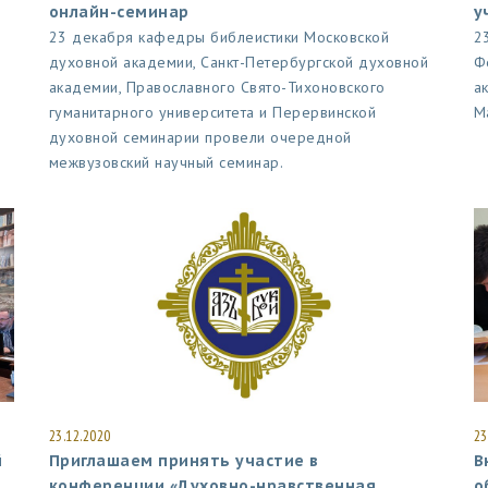
онлайн-семинар
у
23 декабря кафедры библеистики Московской
2
духовной академии, Санкт-Петербургской духовной
Ф
академии, Православного Свято-Тихоновского
а
гуманитарного университета и Перервинской
М
духовной семинарии провели очередной
межвузовский научный семинар.
23.12.2020
23
й
Приглашаем принять участие в
В
конференции «Духовно-нравственная
о