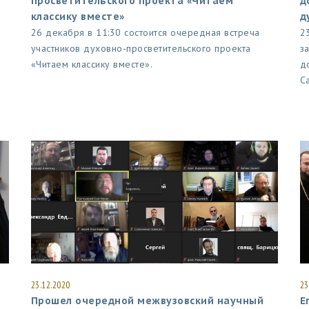
просветительского проекта «Читаем
д
классику вместе»
д
26 декабря в 11:30 состоится очередная встреча
2
участников духовно-просветительского проекта
з
«Читаем классику вместе».
д
С
23.12.2020
23
Прошел очередной межвузовский научный
Е