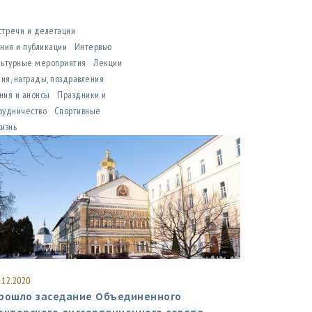
стречи и делегации
ния и публикации
Интервью
льтурные мероприятия
Лекции
ия, награды, поздравления
ния и анонсы
Праздники и
рудничество
Спортивные
жизнь
.12.2020
рошло заседание Объединенного