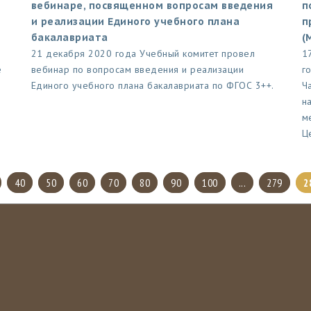
вебинаре, посвященном вопросам введения
п
и реализации Единого учебного плана
п
бакалавриата
(
21 декабря 2020 года Учебный комитет провел
1
е
вебинар по вопросам введения и реализации
г
Единого учебного плана бакалавриата по ФГОС 3++.
Ч
н
м
Ц
40
50
60
70
80
90
100
...
279
2