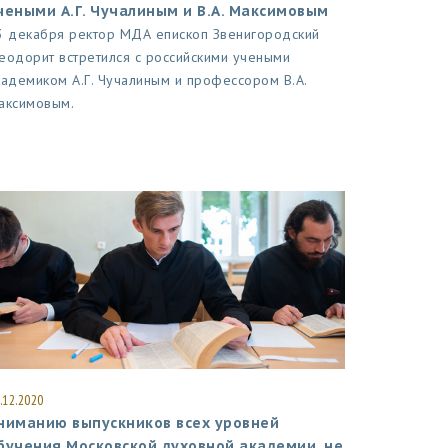
чеными А.Г. Чучалиным и В.А. Максимовым
3 декабря ректор МДА епископ Звенигородский
еодорит встретился с российскими учеными
кадемиком А.Г. Чучалиным и профессором В.А.
аксимовым.
.12.2020
ниманию выпускников всех уровней
бучения Московской духовной академии, не