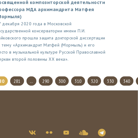
освященной композиторской деятельности
рофессора МДА архимандрита Матфея
Мормыля)
7 декабря 2020 года в Московской
осударственной консерватории имени П.И.
айковского прошла защита докторской диссертации
а тему «Архимандрит Матфей (Мормыль) и его
есто в музыкальной культуре Русской Православной
еркви второй половины XX века».
80
281
...
290
300
310
320
330
340