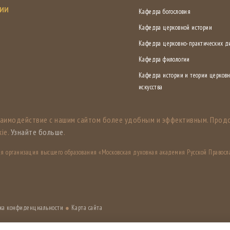
СИИ
Кафедра богословия
Кафедра церковной истории
Кафедра церковно-практических 
Кафедра филологии
Кафедра истории и теории церковн
искусства
заимодействие с нашим сайтом более удобным и эффективным. Прод
ie.
Узнайте больше
.
ная организация высшего образования «Московская духовная академия Русской Правосл
ка конфиденциальности
●
Карта сайта