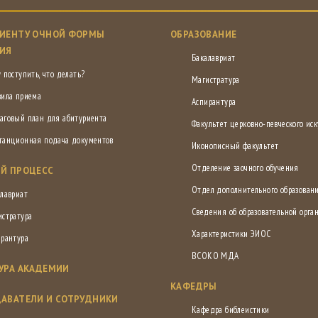
ИЕНТУ ОЧНОЙ ФОРМЫ
ОБРАЗОВАНИЕ
ИЯ
Бакалавриат
 поступить, что делать?
Магистратура
вила приема
Аспирантура
аговый план для абитуриента
Факультет церковно-певческого иск
танционная подача документов
Иконописный факультет
Отделение заочного обучения
Й ПРОЦЕСС
Отдел дополнительного образован
лавриат
Сведения об образовательной орга
истратура
Характеристики ЭИОС
ирантура
ВСОКО МДА
УРА АКАДЕМИИ
КАФЕДРЫ
АВАТЕЛИ И СОТРУДНИКИ
Кафедра библеистики