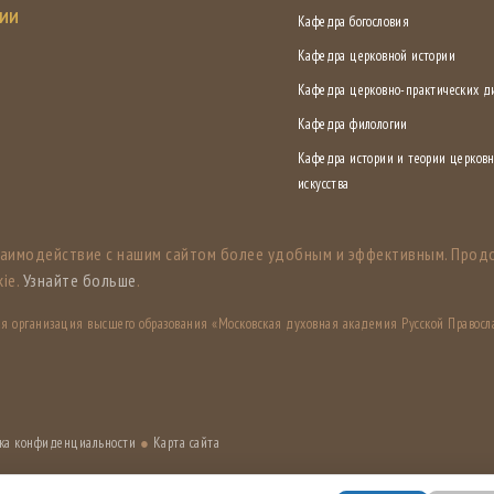
СИИ
Кафедра богословия
Кафедра церковной истории
Кафедра церковно-практических 
Кафедра филологии
Кафедра истории и теории церковн
искусства
заимодействие с нашим сайтом более удобным и эффективным. Прод
ie.
Узнайте больше
.
ная организация высшего образования «Московская духовная академия Русской Правосл
ка конфиденциальности
●
Карта сайта