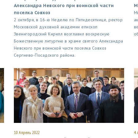
Александра Невского при воинской части
М
поселка Совхоз
М
2 октября, в 16-ю Неделю по Пятидесятнице, ректор
а
Московской духовной академии епископ
в
Звенигородский Кирилл возглавил воскресную
о
Божественную литургию в храме святого Александра
Невского при воинской части поселка Совхоз
Сергиево-Посадского района.
10 Апрель 2022
4 