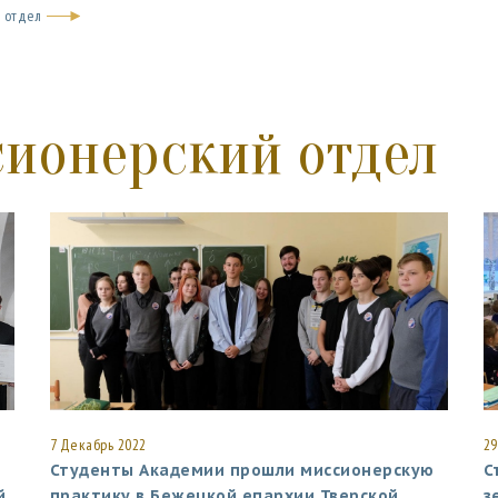
й отдел
сионерский отдел
7 Декабрь 2022
29
Студенты Академии прошли миссионерскую
С
й
практику в Бежецкой епархии Тверской
з