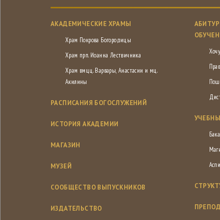
АКАДЕМИЧЕСКИЕ ХРАМЫ
АБИТУР
ОБУЧЕН
Храм Покрова Богородицы
Хочу
Храм прп. Иоанна Лествичника
Пра
Храм вмцц. Варвары, Анастасии и мц.
Акилины
Пош
Дис
РАСПИСАНИЯ БОГОСЛУЖЕНИЙ
УЧЕБНЫ
ИСТОРИЯ АКАДЕМИИ
Бака
МАГАЗИН
Маг
Асп
МУЗЕЙ
СТРУКТ
СООБЩЕСТВО ВЫПУСКНИКОВ
ПРЕПОД
ИЗДАТЕЛЬСТВО