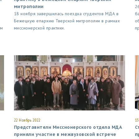
митрополии
2
18 ноября завершилась поездка студентов МДА в
б
Бежецкую епархию Тверской митрополии в рамках
о
ым
миссионерской практики.
п
22 Ноябрь 2022
13
Представители Миссионерского отдела МДА
С
приняли участие в межвузовской встрече
п