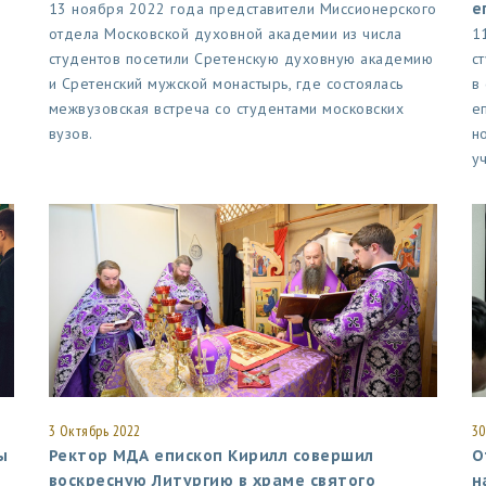
13 ноября 2022 года представители Миссионерского
е
отдела Московской духовной академии из числа
1
студентов посетили Сретенскую духовную академию
с
и Сретенский мужской монастырь, где состоялась
в
межвузовская встреча со студентами московских
е
вузов.
н
у
3 Октябрь 2022
30
ы
Ректор МДА епископ Кирилл совершил
О
воскресную Литургию в храме святого
н