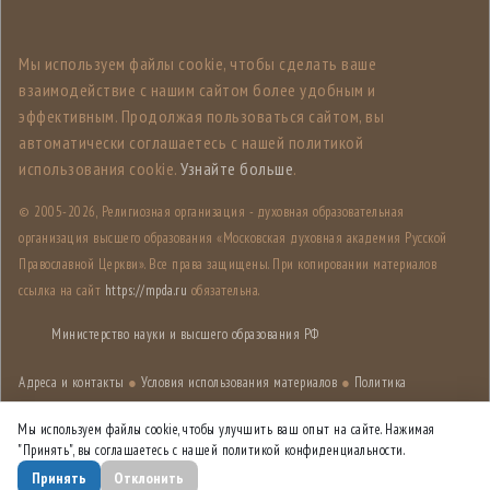
Мы используем файлы cookie, чтобы сделать ваше
взаимодействие с нашим сайтом более удобным и
эффективным. Продолжая пользоваться сайтом, вы
автоматически соглашаетесь с нашей политикой
использования cookie.
Узнайте больше
.
© 2005-
2026, Религиозная организация - духовная образовательная
организация высшего образования «Московская духовная академия Русской
Православной Церкви». Все права защищены. При копировании материалов
ссылка на сайт
https://mpda.ru
обязательна.
Министерство науки и высшего образования РФ
Адреса и контакты
●
Условия использования материалов
●
Политика
конфиденциальности
●
Карта сайта
Мы используем файлы cookie, чтобы улучшить ваш опыт на сайте. Нажимая
"Принять", вы соглашаетесь с нашей политикой конфиденциальности.
Дизайн разработан
Лабораторией дизайна НИУ ВШЭ
Принять
Отклонить