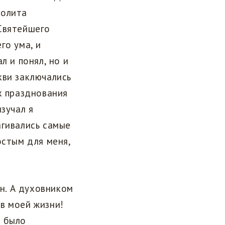
полита
 Святейшего
го ума, и
л и понял, но и
кви заключались
х празднования
зучал я
агивались самые
остым для меня,
н. А духовником
в моей жизни!
о было