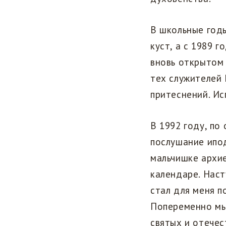
В школьные годы
куст, а с 1989 г
вновь открытом 
тех служителей 
притеснений. И
В 1992 году, по
послушание ипод
мальчишке архи
календаре. Наст
стал для меня п
Попеременно мы
святых и отечес