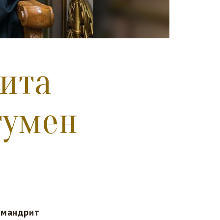
ита
гумен
имандрит