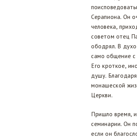
поисповедовать
Серапиона. Он о
человека, прих
советом отец П
ободрял. В духо
само общение с 
Его кроткое, ин
душу. Благодаря
монашеской жизн
Церкви.
Пришло время, и
семинарии. Он п
если он благосло