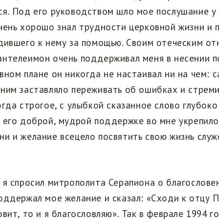
ся. Под его руководством шло мое послушание у
чень хорошо знал трудности церковной жизни и 
одившего к нему за помощью. Своим отеческим о
антелеимон очень поддерживал меня в несении п
вном плане он никогда не настаивал ни на чем: с
ним заставляло переживать об ошибках и стреми
огда строгое, с улыбкой сказанное слово глубок
 его доброй, мудрой поддержке во мне укрепило
и и желание всецело посвятить свою жизнь служ
 я спросил митрополита Серапиона о благословен
оддержал мое желание и сказал: «Сходи к отцу 
вит, то и я благословляю». Так в феврале 1994 го