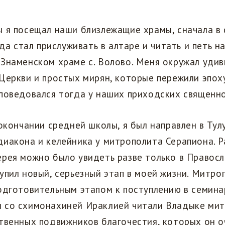
 я посещал наши близлежащие храмы, сначала в 
ода стал прислуживать в алтаре и читать и петь н
Знаменском храме с. Волово. Меня окружал уди
Церкви и простых мирян, которые пережили эпох
споведовался тогда у наших приходских священн
 окончании средней школы, я был направлен в Тулу
иакона и келейника у митрополита Серапиона. Р
ерея можно было увидеть разве только в Правос
упил новый, серьезный этап в моей жизни. Митр
одготовительным этапом к поступлению в семина
 со схимонахиней Ираклией читали Владыке мит
твенных подвижников благочестия, которых он о