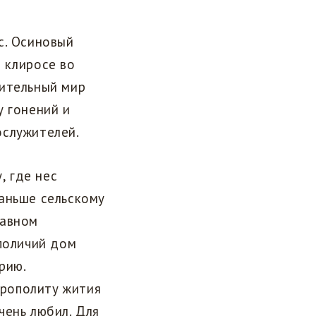
с. Осиновый
а клиросе во
вительный мир
у гонений и
ослужителей.
, где нес
аньше сельскому
лавном
ополичий дом
рию.
рополиту жития
чень любил. Для