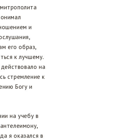
 митрополита
понимал
тношением и
ослушания,
ам его образ,
ться к лучшему.
о действовало на
сь стремление к
ению Богу и
ии на учебу в
Пантелеимону,
да я оказался в