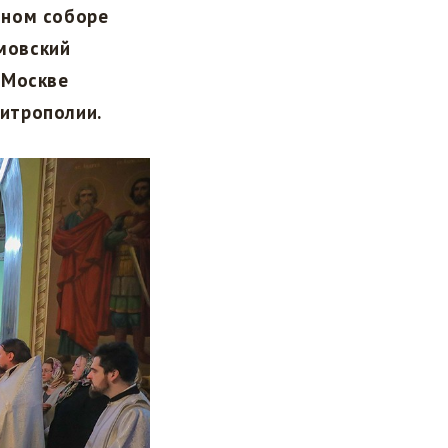
ьном соборе
мовский
 Москве
итрополии.