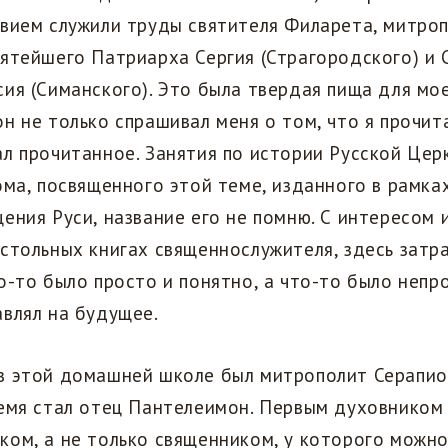
овием служили труды святителя Филарета, митро
ятейшего Патриарха Сергия (Страгородского) и
ия (Симанского). Это была твердая пища для мое
н не только спрашивал меня о том, что я прочита
л прочитанное. Занятия по истории Русской Цер
ома, посвященного этой теме, изданного в рамка
ения Руси, название его не помню. С интересом и
стольных книгах священнослужителя, здесь затр
о-то было просто и понятно, а что-то было непр
влял на будущее.
в этой домашней школе был митрополит Серапио
емя стал отец Пантелеимон. Первым духовником 
ом, а не только священником, у которого можн