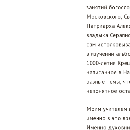
занятий богосл
Московского, Св
Патриарха Алекс
владыка Серапио
сам истолковыва
в изучении альб
1000-летия Крещ
написанное в На
разные темы, чт
непонятное оста
Моим учителем 
именно в это вр
Именно духовник