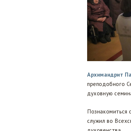
Архимандрит П
преподобного Се
духовную семин
Познакомиться с
служил во Всех
духовенства.