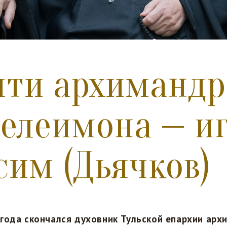
ти архимандр
елеимона — и
сим (Дьячков)
 года скончался духовник Тульской епархии арх