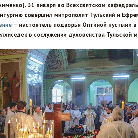
кименко). 31 января во Всехсвятском кафедрал
итургию совершил митрополит Тульский и Ефре
ение
— настоятель подворья Оптиной пустыни в
лхиседек в сослужении духовенства Тульской м