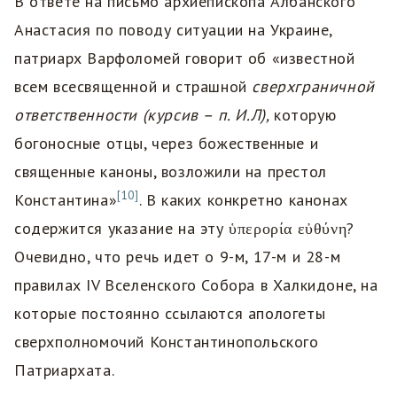
В ответе на письмо архиепископа Албанского
Анастасия по поводу ситуации на Украине,
патриарх Варфоломей говорит об «известной
всем всесвященной и страшной
сверхграничной
ответственности (курсив – п. И.Л),
которую
богоносные отцы, через божественные и
священные каноны, возложили на престол
[10]
Константина»
. В каких конкретно канонах
содержится указание на эту ὑπερορία εὐθύνη?
Очевидно, что речь идет о 9-м, 17-м и 28-м
правилах IV Вселенского Собора в Халкидоне, на
которые постоянно ссылаются апологеты
сверхполномочий Константинопольского
Патриархата.