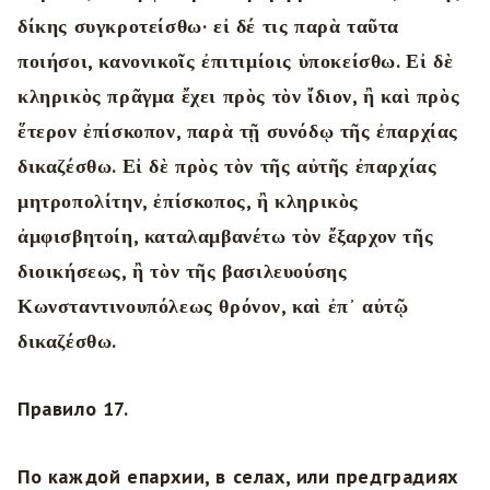
δίκης συγκροτείσθω· εἰ δέ τις παρὰ ταῦτα
ποιήσοι, κανονικοῖς ἐπιτιμίοις ὑποκείσθω. Εἰ δὲ
κληρικὸς πρᾶγμα ἔχει πρὸς τὸν ἴδιον, ἢ καὶ πρὸς
ἕτερον ἐπίσκοπον, παρὰ τῇ συνόδῳ τῆς ἐπαρχίας
δικαζέσθω. Εἰ δὲ πρὸς τὸν τῆς αὐτῆς ἐπαρχίας
μητροπολίτην, ἐπίσκοπος, ἢ κληρικὸς
ἀμφισβητοίη, καταλαμβανέτω τὸν ἔξαρχον τῆς
διοικήσεως, ἢ τὸν τῆς βασιλευούσης
Κωνσταντινουπόλεως θρόνον, καὶ ἐπ᾿ αὐτῷ
δικαζέσθω.
Правило 17.
По каждой епархии, в селах, или предградиях