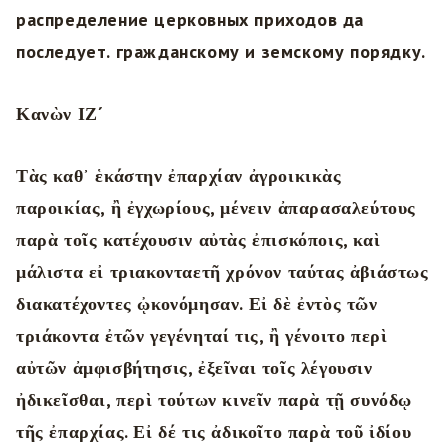
распределение церковных приходов да
последует. гражданскому и земскому порядку.
Κανὼν ΙΖ´
Τὰς καθ᾿ ἑκάστην ἐπαρχίαν ἀγροικικὰς
παροικίας, ἢ ἐγχωρίους, μένειν ἀπαρασαλεύτους
παρὰ τοῖς κατέχουσιν αὐτὰς ἐπισκόποις, καὶ
μάλιστα εἰ τριακονταετῆ χρόνον ταύτας ἀβιάστως
διακατέχοντες ᾠκονόμησαν. Εἰ δὲ ἐντὸς τῶν
τριάκοντα ἐτῶν γεγένηταί τις, ἢ γένοιτο περὶ
αὐτῶν ἀμφισβήτησις, ἐξεῖναι τοῖς λέγουσιν
ἠδικεῖσθαι, περὶ τούτων κινεῖν παρὰ τῇ συνόδῳ
τῆς ἐπαρχίας. Εἰ δέ τις ἀδικοῖτο παρὰ τοῦ ἰδίου