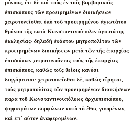
μόνους, ἔτι δὲ καὶ τοὺς ἐν τοῖς βαρβαρικοῖς
ἐπισκόπους τῶν προειρημένων διοικήσεων
χειροτονεῖσθαι ὑπὸ τοῦ προειρημένου ἁγιωτάτου
θρόνου τῆς κατὰ Κωνσταντινούπολιν ἁγιωτάτης
ἐκκλησίας· δηλαδή ἑκάστου μητροπολίτου τῶν
προειρημένων διοικήσεων μετὰ τῶν τῆς ἐπαρχίας
ἐπισκόπων χειροτονοῦντος τοὺς τῆς ἐπαρχίας
ἐπισκόπους, καθὼς τοῖς θείοις κανόσι
διηγόρευται· χειροτονεῖσθαι δέ, καθὼς εἴρηται,
τοὺς μητροπολίτας τῶν προειρημένων διοικήσεων
παρὰ τοῦ Κωνσταντινουπόλεως ἀρχιεπισκόπου,
ψηφισμάτων συμφώνων κατὰ τὸ ἔθος γινομένων,
καὶ ἐπ᾿ αὐτὸν ἀναφερομένων.