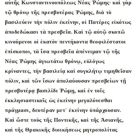
αὐτῆς Κωνσταντινουπόλεως Νέας Ῥώμης· καὶ γὰρ
τῷ θρόνῳ τῆς πρεσβυτέρας Ῥώμης, διὰ τὸ
βασιλεύειν τὴν πόλιν ἐκείνην, οἱ Πατέρες εἰκότως
ἀποδεδώκασι τὰ πρεσβεῖα. Καὶ τῷ αὐτῷ σκοπῶ
κινούμενοι οἱ ἑκατὸν πεντήκοντα θεοφιλέστατοι
ἐπίσκοποι, τὰ ἴσα πρεσβεῖα ἀπένειμαν τῷ τῆς
Νέας Ῥώμης ἁγιωτάτω θρόνῳ, εὐλόγως
κρίναντες, τὴν βασιλείᾳ καὶ συγκλήτῳ τιμηθεῖσαν
πόλιν, καὶ τῶν ἴσων ἀπολαύουσαν πρεσβείων τῇ
πρεσβυτέρᾳ βασιλίδι Ῥώμῃ, καὶ ἐν τοῖς
ἐκκλησιαστικοῖς ὡς ἐκείνην μεγαλύνεσθαι
πράγμασι, δευτέραν μετ᾿ ἐκείνην ὑπάρχουσαν.
Καὶ ὥστε τοὺς τῆς Ποντικῆς, καὶ τῆς Ἀσιανῆς,
καὶ τῆς Θρακικῆς διοικήσεως μητροπολίτας