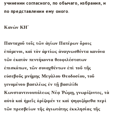
учинении согласного, по обычаго, избрания, и
по представлении ему оного
.
Κανὼν ΚΗ´
Πανταχοῦ τοῖς τῶν ἁγίων Πατέρων ὅροις
ἑπόμενοι, καὶ τὸν ἀρτίως ἀναγνωσθέντα κανόνα
τῶν ἑκατὸν πεντήκοντα θεοφιλέστατων
ἐπισκόπων, τῶν συναχθέντων ἐπὶ τοῦ τῆς
εὐσεβοῦς μνήμης Μεγάλου Θεοδοσίου, τοῦ
γενομένου βασιλέως ἐν τῇ βασιλίδι
Κωνσταντινουπόλεως Νέᾳ Ῥώμῃ, γνωρίζοντες, τὰ
αὐτὰ καὶ ἡμεῖς ὁρίζομέν τε καὶ ψηφιζόμεθα περὶ
τῶν πρεσβείων τῆς ἁγιωτάτης ἐκκλησίας τῆς