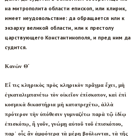
на митрополита области епископ, или клирик,
имеет неудовольствие: да обращается или к
экзарху великой области, или к престолу
царствующего Константинополя, и пред ним да
судится.
Κανὼν Θ´
Εἴ τις κληρικὸς πρὸς κληρικὸν πρᾶγμα ἔχει, μὴ
ἐγκαταλιμπανέτω τὸν οἰκεῖον ἐπίσκοπον, καὶ ἐπὶ
κοσμικὰ δικαστήρια μὴ κατατρεχέτω, ἀλλὰ
πρότερον τὴν ὑπόθεσιν γυμναζέτω παρὰ τῷ ἰδίῳ
ἐπισκόπῳ, ἢ γοῦν, γνώμῃ αὐτοῦ τοῦ ἐπισκόπου,
παρ᾿ οἷς ἂν ἀμφότερα τὰ μέρη βούλωνται, τὰ τῆς