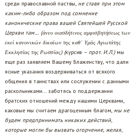
среди православной паствы,
не ставя при этом
каким-либо образом под сомнение
канонические права вашей Святейшей Русской
Церкви там…
(άνευ οιασδήτινος αμφισβητήσεως των
εκεί κανονικών δικαίων της καθ΄ Υμάς Αγιωτάτης
Εκκλησίας της Ρωσσίας) (
курсив
– прот. И.Л.)
мы
еще раз заявляем Вашему Блаженству, что дали
ясные указания воздерживаться от всякого
общения в таинствах или сослужении с данными
раскольниками… заботясь о поддержании
братских отношений между нашими Церквами,
каковые мы считаем драгоценным благом,
мы не
будем предпринимать никаких действий,
которые могли бы вызвать огорчение, желая,