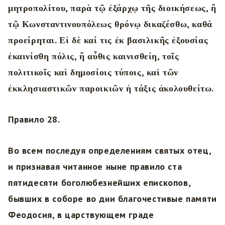
μητροπολίτου, παρὰ τῷ ἐξάρχῳ τῆς διοικήσεως, ἢ
τῷ Κωνσταντινουπόλεως θρόνῳ δικαζέσθω, καθά
προείρηται. Εἰ δὲ καί τις ἐκ βασιλικῆς ἐξουσίας
ἐκαινίσθη πόλις, ἢ αὖθις καινισθείη, τοῖς
πολιτικοῖς καὶ δημοσίοις τύποις, καὶ τῶν
ἐκκλησιαστικῶν παροικιῶν ἡ τάξις ἀκολουθείτω.
Правило 28.
Во всем последуя определениям святых отец,
и признавая читанное ныне правило ста
пятидесяти боголюбезнейших епископов,
бывших в соборе во дни благочестивые памяти
Феодосия, в царствующем граде