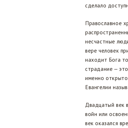
сделало доступн
Православное х
распространенны
несчастные люди
вере человек пр
находит Бога то
страдание — это
именно открытос
Евангелии назы
Двадцатый век в
войн или освоен
век оказался вр