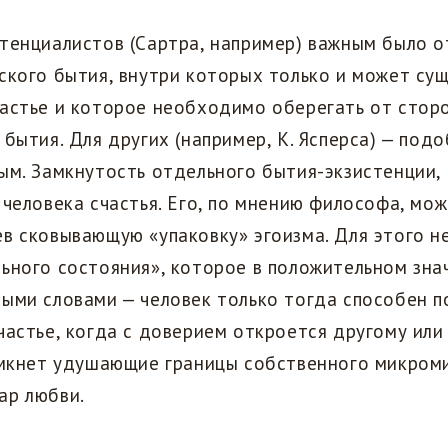
тенциалистов (Сартра, например) важным было 
ского бытия, внутри которых только и может су
астье и которое необходимо оберегать от сторо
 бытия. Для других (например, К. Ясперса) — под
ым. Замкнутость отдельного бытия-экзистенции,
 человека счастья. Его, по мнению философа, мо
ев сковывающую «упаковку» эгоизма. Для этого 
ьного состояния», которое в положительном зна
ными словами — человек только тогда способен 
частье, когда с доверием откроется другому или
зомкнет удушающие границы собственного микром
ар любви.