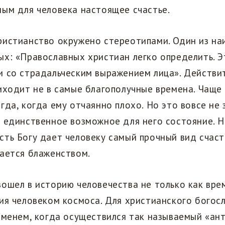
ым для человека настоящее счастье.
ристианство окружено стереотипами. Один из на
х: «Православных христиан легко определить. Э
 со страдальческим выражением лица». Действит
иходит не в самые благополучные времена. Чаще 
гда, когда ему отчаянно плохо. Но это вовсе не 
 единственное возможное для него состояние. 
ть Богу дает человеку самый прочный вид счаст
вается блаженством.
ошел в историю человечества не только как вре
ия человеком космоса. Для христианского богос
еменем, когда осуществился так называемый «ан