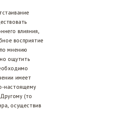
отстаивание
ществовать
ннего влияния,
обное восприятие
 по мнению
жно ощутить
необходимо
чении имеет
по-настоящему
 Другому (то
ира, осуществив