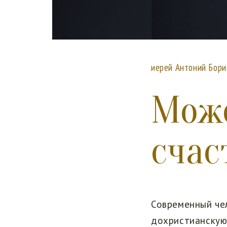
иерей Антоний Бори
Може
счас
Современный че
дохристианскую