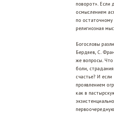
поворот». Если 
осмыслением ас
по остаточному 
религиозная мы
Богословы разли
Бердяев, С. Фран
же вопросы. Чт
боли, страдания
счастье? И если
проявлением огр
как в пастырску
экзистенциальн
первоочередную