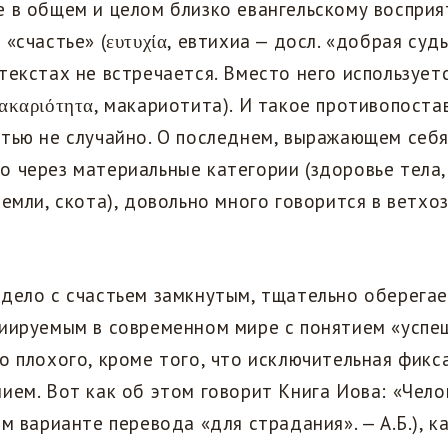
 в общем и целом близко евангельскому восприя
«счастье» (ευτυχία, евтихиа — досл. «добрая судь
текстах не встречается. Вместо него использует
ακαριότητα, макариотита). И такое противопоста
тью не случайно. О последнем, выражающем себ
 через материальные категории (здоровье тела,
земли, скота), довольно много говорится в ветхо
дело с счастьем замкнутым, тщательно оберега
иируемым в современном мире с понятием «успеш
о плохого, кроме того, что исключительная фикс
ием. Вот как об этом говорит Книга Иова: «Чел
ом варианте перевода «для страдания». — А.Б.), к