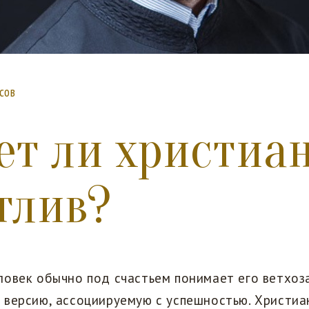
сов
т ли христиа
тлив?
ловек обычно под счастьем понимает его ветхоз
 версию, ассоциируемую с успешностью. Христиа