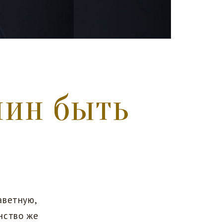
нин быть
аветную,
нство же