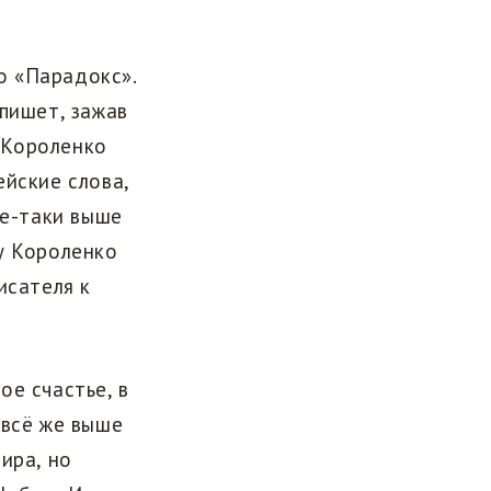
ко «Парадокс».
пишет, зажав
. Короленко
ейские слова,
се-таки выше
у Короленко
исателя к
ое счастье, в
 всё же выше
ира, но