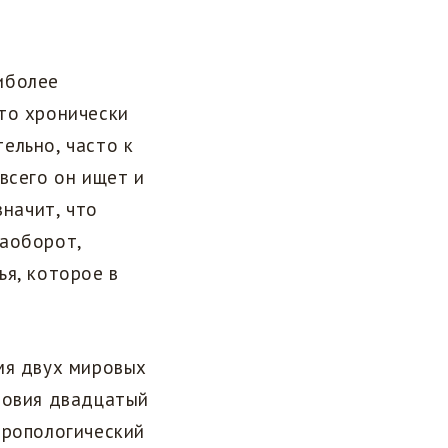
иболее
то хронически
ельно, часто к
всего он ищет и
значит, что
Наоборот,
ья, которое в
мя двух мировых
ловия двадцатый
тропологический