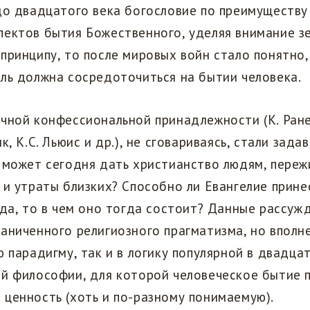
до двадцатого века богословие по преимуществу
пектов бытия Божественного, уделяя внимание з
принципу, то после мировых войн стало понятно,
сль должна сосредоточиться на бытии человека.
чной конфессиональной принадлежности (К. Ранер
к, К.С. Льюис и др.), не сговариваясь, стали зада
о может сегодня дать христианство людям, пере
 и утраты близких? Способно ли Евангелие прине
 да, то в чем оно тогда состоит? Данные рассуж
аниченного религиозного прагматизма, но вполн
ю парадигму, так и в логику популярной в двадца
ой философии, для которой человеческое бытие 
 ценность (хоть и по-разному понимаемую).