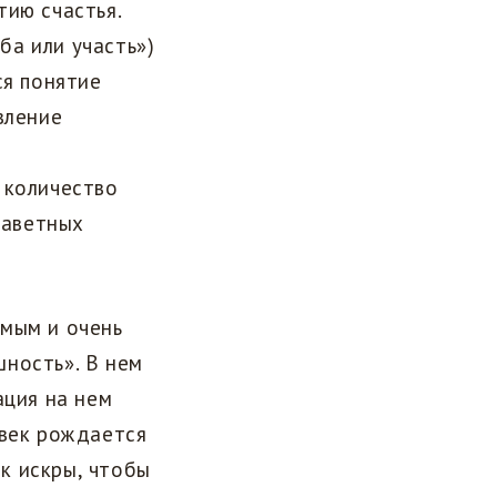
тию счастья.
ба или участь»)
ся понятие
вление
я
 количество
заветных
емым и очень
ность». В нем
ация на нем
овек рождается
ак искры, чтобы