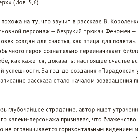
рх» (Иов. 5,6).
 похожа на ту, что звучит в рассказе В. Королен
основной персонаж — безрукий трюкач Феномен — 
ловек создан для счастья, как птица для полета»
обычного героя сознательно переиначивает библ
бе, как кажется, доказать: настоящее счастье в
й успешности. За год до создания «Парадокса» 
написание рассказа стало началом возвращения п
зь глубочайшее страдание, автор ищет утраченн
го калеки-персонажа признавая, что блаженство
но не ограничивается горизонтальным видением м