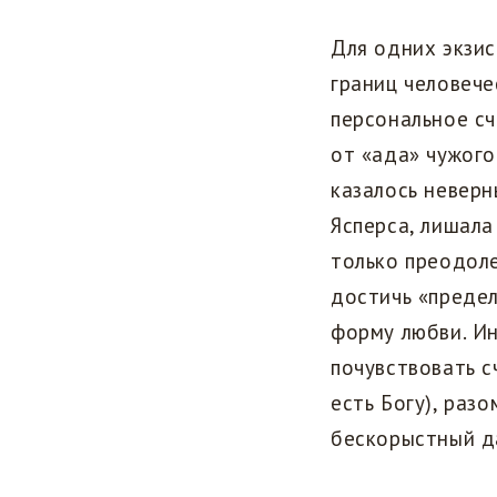
Для одних экзис
границ человече
персональное сч
от «ада» чужого
казалось неверн
Ясперса, лишала
только преодол
достичь «предел
форму любви. И
почувствовать с
есть Богу), ра
бескорыстный д