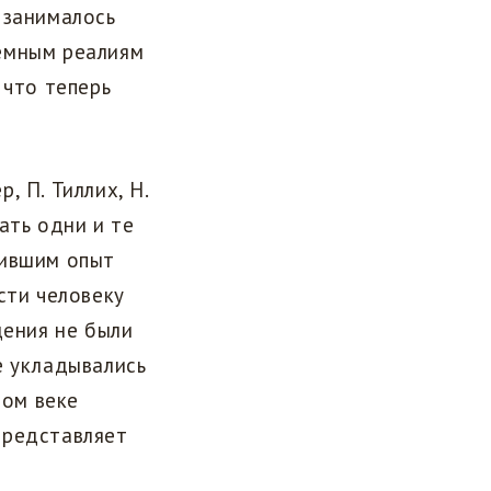
 занималось
емным реалиям
 что теперь
, П. Тиллих, Н.
вать одни и те
жившим опыт
сти человеку
дения не были
е укладывались
том веке
представляет