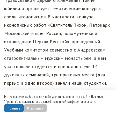
Православной Церкви отслеживает такие
юбилеи и организует тематические конкурсы
среди иконописцев. В частности, конкурс
иконописных работ «Святитель Тихон, Патриарх
Московский и всея России, новомученики и
исповедники Церкви Русской», проведенный
Учебным комитетом совместно с Андреевским
ставропигиальным мужским монастырем. В нем
участвовали студенты и преподаватели 14
духовных семинарий, три призовых места (два
первых и одно второе) заняли наши студентки.
Мы используем файлы cookie, чтобы улучшить ваш опыт на сайте. Нажимая
А по итогам Общецерковного конкурса
"Принять", вы соглашаетесь с нашей политикой конфиденциальности.
творческих работ «Лики святых заступников
Принять
Отклонить
Руси» в 2024/25 учебном году его победители и