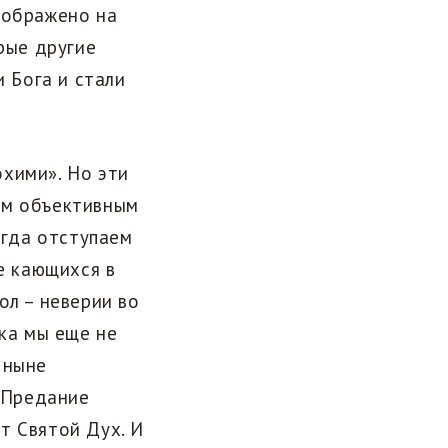
зображено на
рые другие
и Бога и стали
хими». Но эти
ым объективным
огда отступаем
е кающихся в
ол – неверии во
ока мы еще не
 ныне
и Предание
т Святой Дух. И