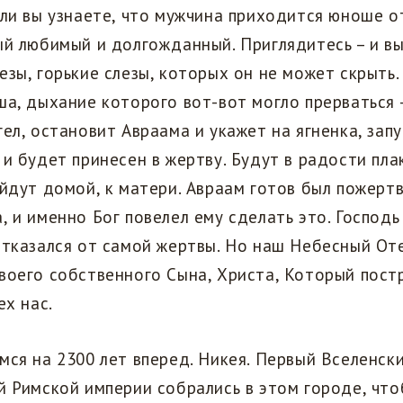
сли вы узнаете, что мужчина приходится юноше о
ый любимый и долгожданный. Приглядитесь – и в
езы, горькие слезы, которых он не может скрыть.
ша, дыхание которого вот-вот могло прерваться 
гел, остановит Авраама и укажет на ягненка, зап
 и будет принесен в жертву. Будут в радости пла
ойдут домой, к матери. Авраам готов был пожерт
, и именно Бог повелел ему сделать это. Господь
отказался от самой жертвы. Но наш Небесный От
воего собственного Сына, Христа, Который пост
ех нас.
мся на 2300 лет вперед. Никея. Первый Вселенск
й Римской империи собрались в этом городе, чт