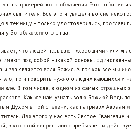
 часть архиерейского облачения. Это событие и
онах святителя. Всё это и увидели во сне некото
дя в темницу – только удостоверились, прославил
ия у Богоблаженного отца.
ывает, что людей называют «хорошими» или «пло
не имеют под собой никакой основы. Единственн
 и зла является воля Божия. А так как все мы ин
я зло, то и говорить нужно о людях кающихся и н
 зле. В том числе, в одном из самых страшных з
 расколе. Как же нам узнать волю Божию? Ведь п
ым Духом в той степени, как патриарх Авраам и
титель. Для этого у нас есть Святое Евангелие 
й, в которой непрестанно пребывает и действуе