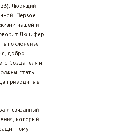
4:23). Любящий
енной. Первое
 жизни нашей и
 говорит Люцифер
сть поклоненье
ия, добро
его Создателя и
 должны стать
да приводить в
ва и связанный
ения, который
ззащитному