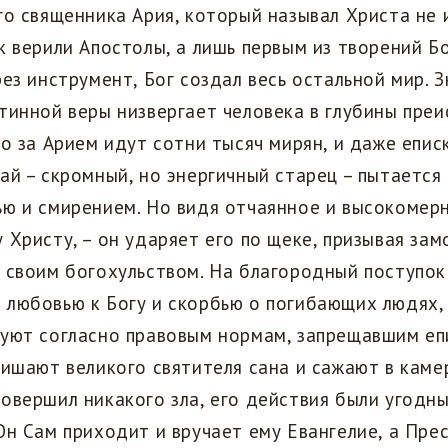
го священника Ария, который называл Христа не
к верили Апостолы, а лишь первым из творений Бо
рез инструмент, Бог создал весь остальной мир. З
тинной веры низвергает человека в глубины преи
то за Арием идут сотни тысяч мирян, и даже епис
ай – скромный, но энергичный старец – пытается 
ью и смирением. Но видя отчаянное и высокомер
 Христу, – он ударяет его по щеке, призывая зам
 своим богохульством. На благородный поступок
 любовью к Богу и скорбью о погибающих людях,
руют согласно правовым нормам, запрещавшим еп
лишают великого святителя сана и сажают в каме
овершил никакого зла, его действия были угодны
Он Сам приходит и вручает ему Евангелие, а Пре