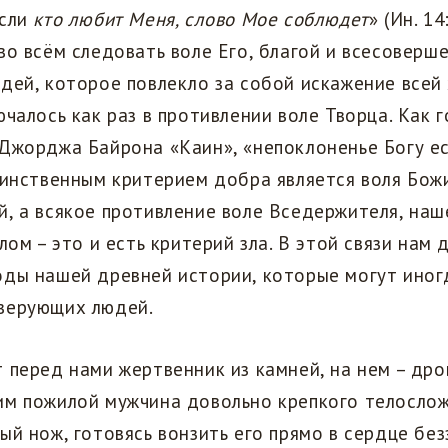
Если
кто любит Меня, слово Мое соблюдет
» (Ин. 1
во всём следовать воле Его, благой и всесоверш
дей, которое повлекло за собой искажение всей
ючалось как раз в противлении воле Творца. Как
Джорджа Байрона «Каин», «непоклоненье Богу е
динственным критерием добра является воля Бож
, а всякое противление воле Вседержителя, наш
злом – это и есть критерий зла. В этой связи нам
оды нашей древней истории, которые могут иног
верующих людей.
 перед нами жертвенник из камней, на нем – дро
им пожилой мужчина довольно крепкого телослож
ый нож, готовясь вонзить его прямо в сердце бе