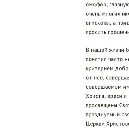
омофор, главную
очень многих ик
епископы, а при
просить прощен
В нашей жизни б
понятия часто 
критерием добра
от нее, соверша
совершаемом ими
Христа, ереси и
просвещены Свят
празднуемый свя
Церкви Христово