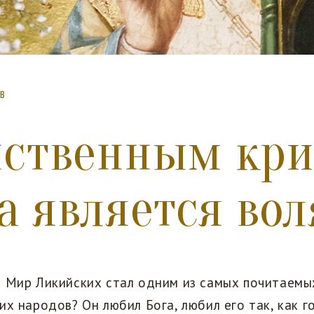
в
ственным кр
а является во
п Мир Ликийских стал одним из самых почитаемы
их народов? Он любил Бога, любил его так, как г