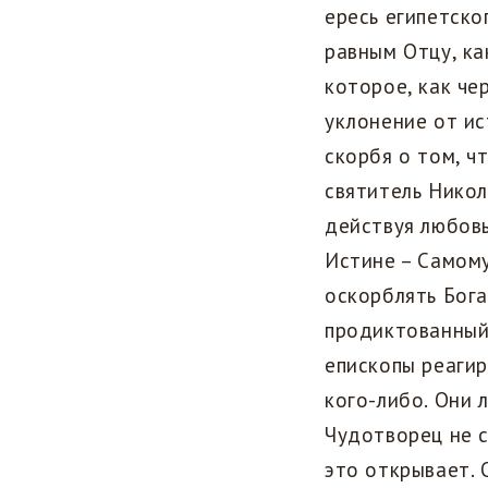
ересь египетско
равным Отцу, ка
которое, как че
уклонение от ис
скорбя о том, ч
святитель Никол
действуя любов
Истине – Самому
оскорблять Бога
продиктованный
епископы реаги
кого-либо. Они 
Чудотворец не с
это открывает. 