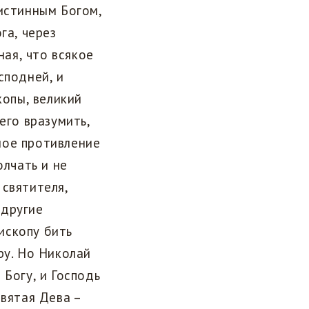
 истинным Богом,
га, через
ная, что всякое
сподней, и
копы, великий
его вразумить,
ное противление
олчать и не
 святителя,
 другие
ископу бить
ру. Но Николай
 Богу, и Господь
святая Дева –