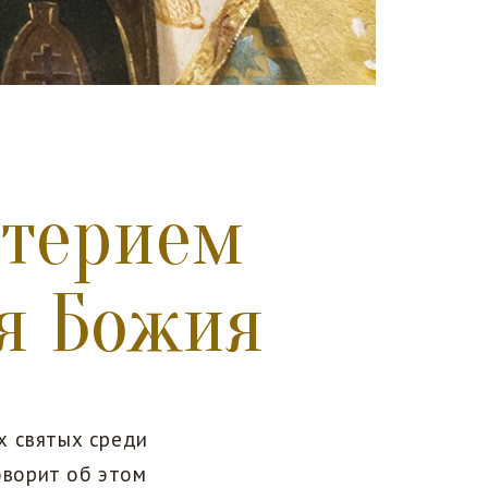
итерием
ля Божия
х святых среди
оворит об этом