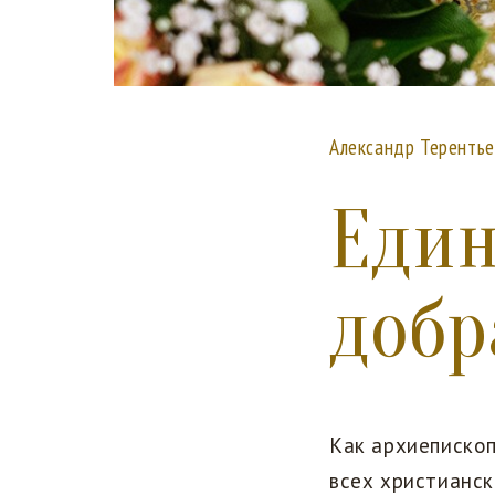
Александр Терентье
Един
добр
Как архиеписко
всех христианск