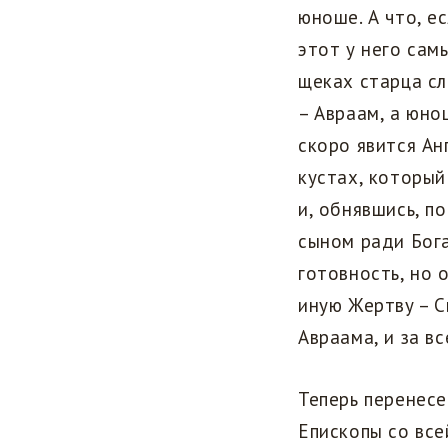
юноше. А что, е
этот у него сам
щеках старца сл
– Авраам, а юно
скоро явится Ан
кустах, который
и, обнявшись, п
сыном ради Бога
готовность, но 
иную Жертву – С
Авраама, и за вс
Теперь перенесе
Епископы со все