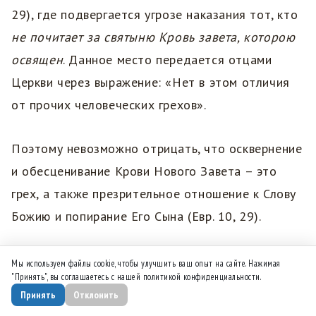
29), где подвергается угрозе наказания тот, кто
не почитает за святыню Кровь завета, которою
освящен
. Данное место передается отцами
Церкви через выражение: «Нет в этом отличия
от прочих человеческих грехов».
Поэтому невозможно отрицать, что осквернение
и обесценивание Крови Нового Завета – это
грех, а также презрительное отношение к Слову
Божию и попирание Его Сына (Евр. 10, 29).
VI.
[Необходимость правильного уврачевания]
Мы используем файлы cookie, чтобы улучшить ваш опыт на сайте. Нажимая
"Принять", вы соглашаетесь с нашей политикой конфиденциальности.
Принять
Отклонить
Так вот, повторяя всё это, священные каноны