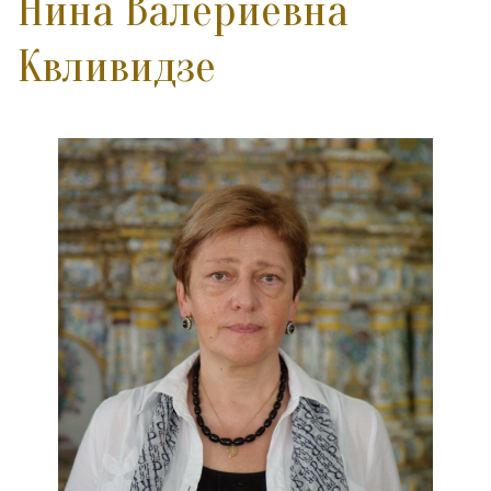
Нина Валериевна
Квливидзе