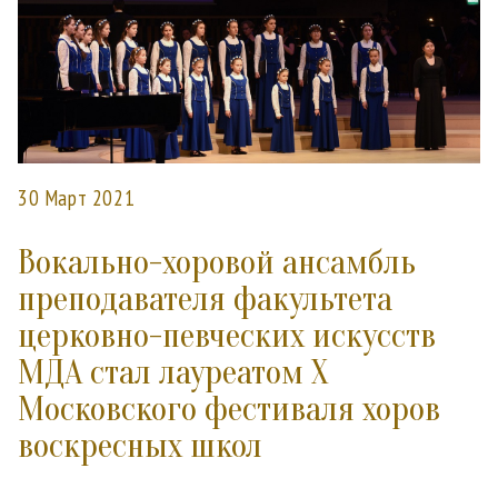
30 Март 2021
Вокально-хоровой ансамбль
преподавателя факультета
церковно-певческих искусств
МДА стал лауреатом X
Московского фестиваля хоров
воскресных школ