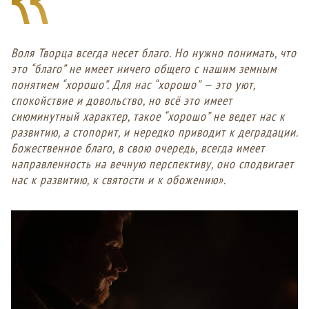
Воля Творца всегда несет благо. Но нужно понимать, что
это “благо” не имеет ничего общего с нашим земным
понятием “хорошо”. Для нас “хорошо” — это уют,
спокойствие и довольство, но всё это имеет
сиюминутный характер, такое “хорошо” не ведет нас к
развитию, а стопорит, и нередко приводит к деградации.
Божественное благо, в свою очередь, всегда имеет
направленность на вечную перспективу, оно сподвигает
нас к развитию, к святости и к обожению».