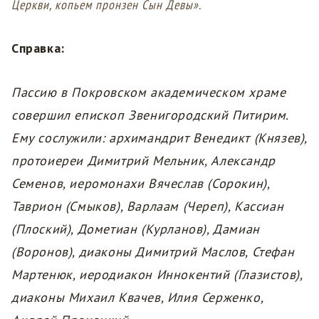
Церкви, копьем пронзен Сын Девы».
Справка:
Пассию в Покровском академическом храме
совершил епископ Звенигородский Питирим.
Ему сослужили: архимандрит Венедикт (Князев),
протоиереи Димитрий Мельник, Александр
Семенов, иеромонахи Вячеслав (Сорокин),
Таврион (Смыков), Варлаам (Череп), Кассиан
(Плоский), Дометиан (Курланов), Дамиан
(Воронов), диаконы Димитрий Маслов, Стефан
Мартенюк, иеродиакон Иннокентий (Глазистов),
диаконы Михаил Квачев, Илия Серженко,