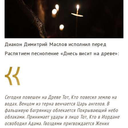
Диакон Димитрий Маслов исполнил перед
Распятием песнопение «Днесь висит на древе»:
Сегодня повешен на Древе Тот, Кто повесил землю на
водах. Венцом из терна венчается Царь ангелов. В
фальшивую багряницу облекается Покрывающий небо
облаками. Принимает удары в лицо Тот, Кто в Иордане
освободил Адама. Гвоздями пригвождается Жених