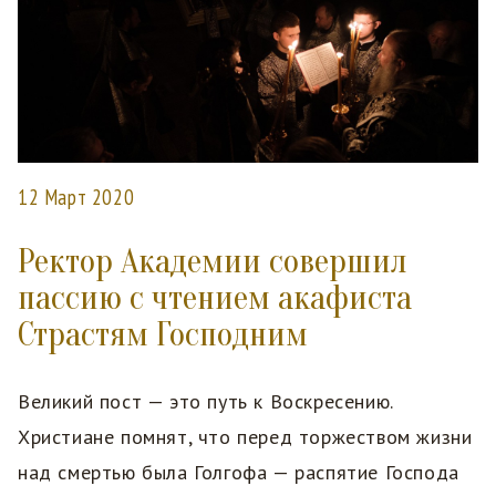
12 Март 2020
Ректор Академии совершил
пассию с чтением акафиста
Страстям Господним
Великий пост — это путь к Воскресению.
Христиане помнят, что перед торжеством жизни
над смертью была Голгофа — распятие Господа