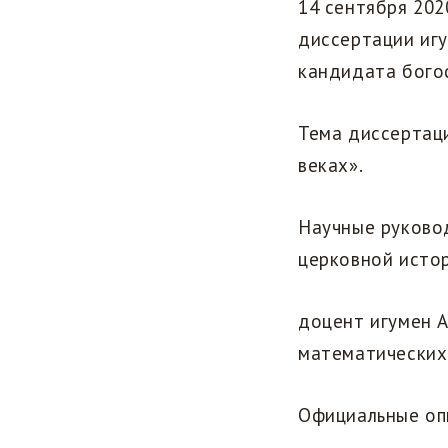
14 сентября 202
диссертации игу
кандидата бого
Тема диссертаци
веках».
Научные руково
церковной исто
доцент игумен 
математических 
Официальные оп