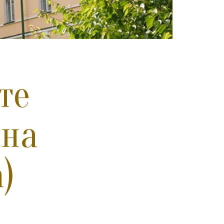
те
ена
)