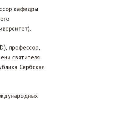
ессор кафедры
ного
иверситет).
D), профессор,
мени святителя
ублика Сербская
международных