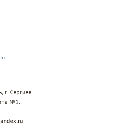
рат
 г. Сергиев
ета №1.
andex.ru