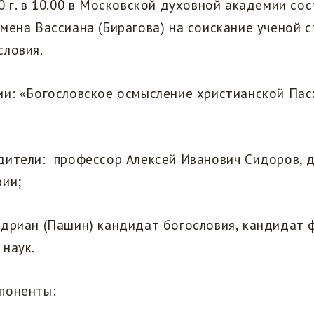
0 г. в 10.00 в Московской духовной академии со
мена Вассиана (Бирагова) на соискание ученой 
словия.
и: «Богословское осмысление христианской Пасх
дители: профессор Алексей Иванович Сидоров, 
рии;
Адриан (Пашин) кандидат богословия, кандидат 
наук.
поненты: