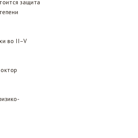
стоится защита
степени
и во II–V
доктор
физико-