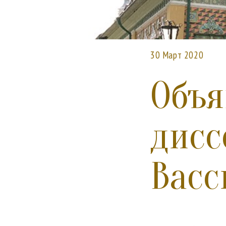
30 Март 2020
Объя
дисс
Васс