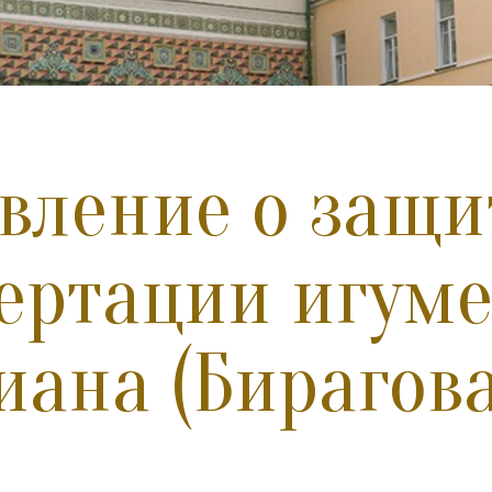
вление о защи
ертации игум
иана (Бирагова