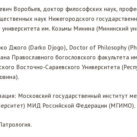
евич Воробьев, доктор философских наук, проф
щественных наук Нижегородского государствен
 университета им. Козьмы Минина (Мининский ун
о Джого (Darko Djogo), Doctor of Philosophy (Ph
ана Православного богословского факультета и
ского Восточно-Сараевского Университета (Респ
овина).
зация: Московский государственный институт 
верситет) МИД Российской Федерации (МГИМО).
Патрология.