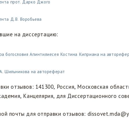
ента прот. Дарко Джого
ента Д.В. Воробьева
ившие на диссертацию:
ра богословия Апинтилиесея Костина Киприана на авторефе
 А. Шильникова на автореферат
вки отзывов: 141300, Россия, Московская область,
кадемия, Канцелярия, для Диссертационного сов
ой почты для отправки отзывов: dissovet.mda@y