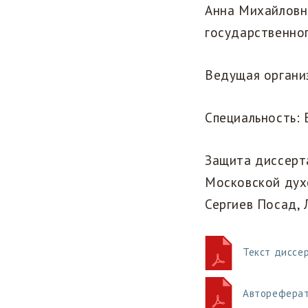
‎Анна Михайловн
государственног
‎‎Ведущая орган
‎‎Специальность
‎Защита диссер
Московской духо
Сергиев Посад, 
‎Текст диссе
Автореферат