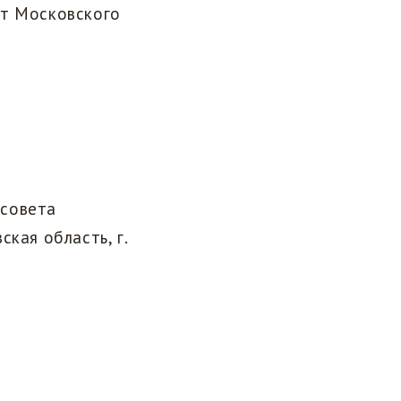
нт Московского
 совета
кая область, г.