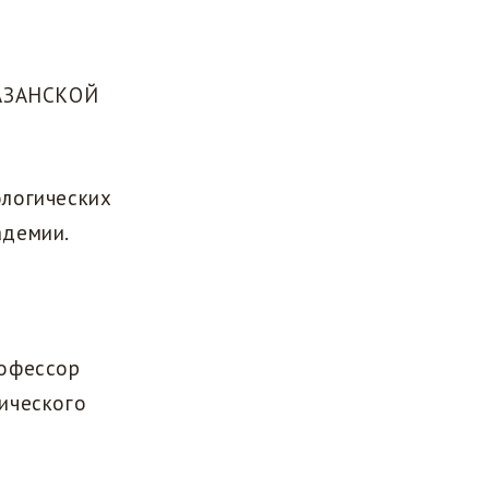
КАЗАНСКОЙ
ологических
адемии.
рофессор
ического