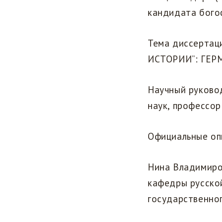
кандидата бого
Тема диссерта
ИСТОРИИ”: ГЕ
‎Научный руков
наук, профессо
‎Официальные о
‎Нина Владимир
кафедры русско
государственно