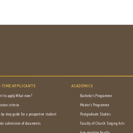
L-TIME APPLICANTS
ACADEMICS
nt to apply. What now?
Bachelor's Programme
ssion criteria
Master's Programme
-by-step guide for a prospective student
Postgraduate Studies
te submission of documents
Faculty of Church Singing Arts
Icon painting faculty