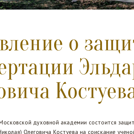
вление о защи
ертации Эльда
овича Костуев
в Московской духовной академии состоится защи
Николая) Олеговича Костуева на соискание учено