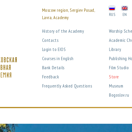
Moscow region, Sergiev Posad,
RUS
EN
Lavra, Academy
History of the Academy
Worship Sch
Contacts
Academic Ch
Login to EIOS
Library
Courses in English
Publishing H
Bank Details
Film Studio
Feedback
Store
Frequently Asked Questions
Museum
Bogoslov.ru