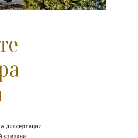
те
ра
а
та диссертации
й степени