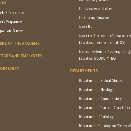
ION
Correspondence Studies
elor's Programme
Continuing Education
er's Programme
About Us
graduate Studies
About the Electronic Information an
Educational Environment (EIOS)
URE OF THE ACADEMY
Internal System for Assessing the Qu
CTORS AND EMPLOYEES
Education (VSOKO MThA)
PORTUNITY
DEPARTMENTS
Department of Biblical Studies
Department of Theology
Department of Church History
Department of Practical Church Disc
Department of Philology
Department of History and Theory o