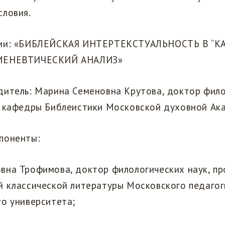
словия.
ции: «БИБЛЕЙСКАЯ ИНТЕРТЕКСТУАЛЬНОСТЬ В “
РМЕНЕВТИЧЕСКИЙ АНАЛИЗ»
одитель: Марина Семеновна Крутова, доктор фил
р кафедры Библеистики Московской духовной Ак
ппоненты:
овна Трофимова, доктор филологических наук, п
й классической литературы Московского педагог
го университета;