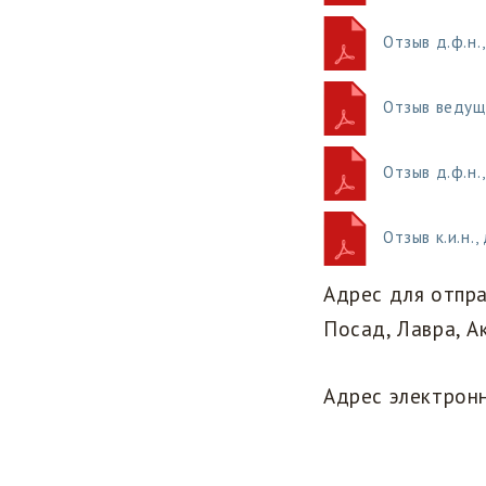
‎‎Отзыв д.ф.н
Отзыв ведущ
‎‎Отзыв д.ф.
‎‎Отзыв к.и.н
‎Адрес для отпра
Посад, Лавра, А
‎Адрес электрон