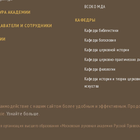
ВСОКО МДА
УРА АКАДЕМИИ
КАФЕДРЫ
АВАТЕЛИ И СОТРУДНИКИ
Кафедра библеистики
СИИ
Кафедра богословия
Кафедра церковной истории
Кафедра церковно-практических 
Кафедра филологии
Кафедра истории и теории церковн
искусства
заимодействие с нашим сайтом более удобным и эффективным. Прод
ie.
Узнайте больше
.
ная организация высшего образования «Московская духовная академия Русской Правосл