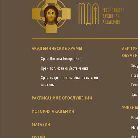
АКАДЕМИЧЕСКИЕ ХРАМЫ
АБИТУР
ОБУЧЕН
Храм Покрова Богородицы
Хочу
Храм прп. Иоанна Лествичника
Пра
Храм вмцц. Варвары, Анастасии и мц.
Акилины
Пош
Дис
РАСПИСАНИЯ БОГОСЛУЖЕНИЙ
УЧЕБНЫ
ИСТОРИЯ АКАДЕМИИ
Бака
МАГАЗИН
Маг
Асп
МУЗЕЙ