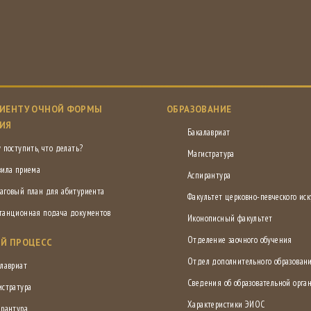
ИЕНТУ ОЧНОЙ ФОРМЫ
ОБРАЗОВАНИЕ
ИЯ
Бакалавриат
 поступить, что делать?
Магистратура
вила приема
Аспирантура
аговый план для абитуриента
Факультет церковно-певческого иск
танционная подача документов
Иконописный факультет
Отделение заочного обучения
Й ПРОЦЕСС
Отдел дополнительного образован
лавриат
Сведения об образовательной орга
истратура
Характеристики ЭИОС
ирантура