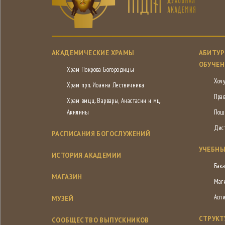
АКАДЕМИЧЕСКИЕ ХРАМЫ
АБИТУР
ОБУЧЕН
Храм Покрова Богородицы
Хочу
Храм прп. Иоанна Лествичника
Пра
Храм вмцц. Варвары, Анастасии и мц.
Акилины
Пош
Дис
РАСПИСАНИЯ БОГОСЛУЖЕНИЙ
УЧЕБНЫ
ИСТОРИЯ АКАДЕМИИ
Бака
МАГАЗИН
Маг
Асп
МУЗЕЙ
СТРУКТ
СООБЩЕСТВО ВЫПУСКНИКОВ