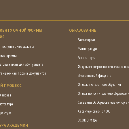
ИЕНТУ ОЧНОЙ ФОРМЫ
ОБРАЗОВАНИЕ
ИЯ
Бакалавриат
 поступить, что делать?
Магистратура
вила приема
Аспирантура
аговый план для абитуриента
Факультет церковно-певческого иск
танционная подача документов
Иконописный факультет
Отделение заочного обучения
Й ПРОЦЕСС
Отдел дополнительного образован
лавриат
Сведения об образовательной орга
истратура
Характеристики ЭИОС
ирантура
ВСОКО МДА
УРА АКАДЕМИИ