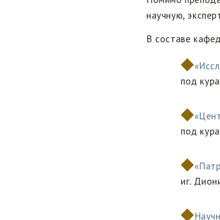
научную, экспер
В составе кафе
«Иссл
под кура
«Цент
под кура
«Патр
иг. Дион
Научн