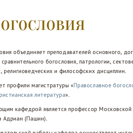
богословия
овия объединяет преподавателей основного, дог
 сравнительного богословия, патрологии, сектов
, религиоведческих и философских дисциплин.
ет профили магистратуры «
Православное богосл
ристианская литература
».
дующим кафедрой является профессор Московской
 Адриан (Пашин).
вательской работы кафедра осуществляет инте