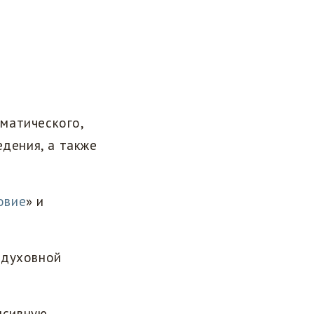
матического,
едения, а также
овие
» и
 духовной
нсивную