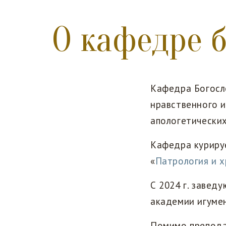
О кафедре 
Кафедра Богосл
нравственного и
апологетических
Кафедра куриру
«
Патрология и х
С 2024 г. заве
академии игумен
Помимо препода