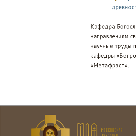
древнос
Кафедра Богосл
направлениям с
научные труды 
кафедры «Вопрос
«Метафраст».