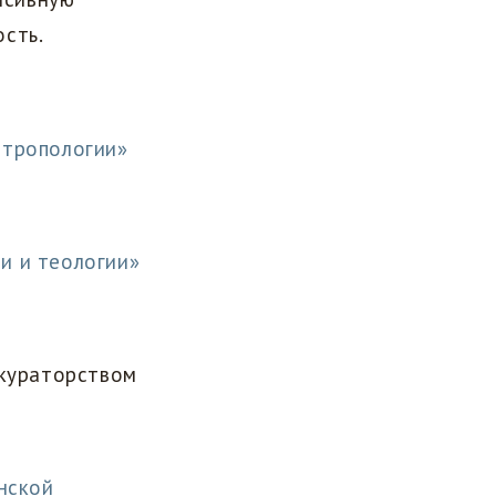
сть.
нтропологии»
и и теологии»
кураторством
нской