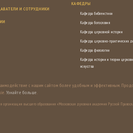
КАФЕДРЫ
АВАТЕЛИ И СОТРУДНИКИ
Кафедра библеистики
СИИ
Кафедра богословия
Кафедра церковной истории
Кафедра церковно-практических 
Кафедра филологии
Кафедра истории и теории церковн
искусства
заимодействие с нашим сайтом более удобным и эффективным. Прод
ie.
Узнайте больше
.
ная организация высшего образования «Московская духовная академия Русской Правосл