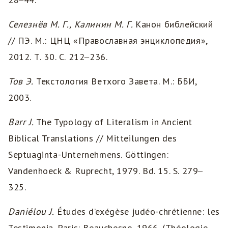
Селезнёв М. Г., Калинин М. Г.
Канон библейский
// ПЭ. М.: ЦНЦ «Православная энциклопедия»,
2012. Т. 30. С. 212‒236.
Тов
Э
.
Текстология Ветхого Завета. М.: ББИ,
2003.
Barr J.
The Typology of Literalism in Ancient
Biblical Translations // Mitteilungen des
Septuaginta-Unternehmens. Göttingen:
Vandenhoeck & Ruprecht, 1979. Bd. 15. S. 279‒
325.
Daniélou J.
Études d’exégèse judéo-chrétienne: les
Testimonia. Paris: Beauchesne, 1966. (Théologie