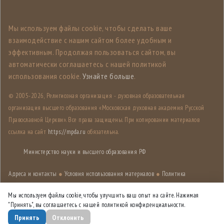
Мы используем файлы cookie, чтобы сделать ваше
взаимодействие с нашим сайтом более удобным и
эффективным. Продолжая пользоваться сайтом, вы
автоматически соглашаетесь с нашей политикой
использования cookie.
Узнайте больше
.
© 2005-
2026, Религиозная организация - духовная образовательная
организация высшего образования «Московская духовная академия Русской
Православной Церкви». Все права защищены. При копировании материалов
ссылка на сайт
https://mpda.ru
обязательна.
Министерство науки и высшего образования РФ
Адреса и контакты
●
Условия использования материалов
●
Политика
конфиденциальности
●
Карта сайта
Мы используем файлы cookie, чтобы улучшить ваш опыт на сайте. Нажимая
"Принять", вы соглашаетесь с нашей политикой конфиденциальности.
Дизайн разработан
Лабораторией дизайна НИУ ВШЭ
Принять
Отклонить