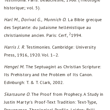
historique; vol. 5).
Harl M., Dorival G., Munnich O.
La Bible grecque
des Septante: du judaïsme hellénistique au
2
christianisme ancien. Paris: Cerf,
1994.
Harris J.
R
. Testimonies. Cambridge: University
Press, 1916, 1920. Vol. 1‒2.
Hengel M.
The Septuagint as Christian Scripture:
Its Prehistory and the Problem of Its Canon.
Edinburgh: T. & T. Clark, 2002.
Skarsaune O
. The Proof from Prophecy. A Study in
Justin Martyr’s Proof-Text Tradition: Text-Type,
Provenance, Theological Profile. Leiden: Brill,