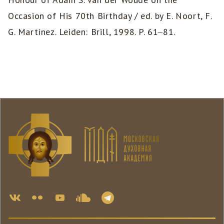
Occasion of His 70th Birthday / ed. by E. Noort, F.
G. Martínez. Leiden: Brill, 1998. P. 61‒81.