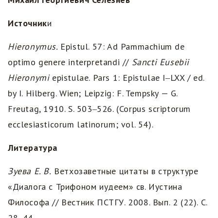
Источник
и
Hieronymus.
Epistul. 57: Ad Pammachium de
optimo genere interpretandi //
Sancti Eusebii
Hieronymi
epistulae. Pars 1: Epistulae I‒LXX / ed.
by I. Hilberg. Wien; Leipzig: F. Tempsky — G.
Freutag, 1910. S. 503‒526. (Corpus scriptorum
ecclesiasticorum latinorum; vol. 54).
Литература
Зуева Е. В.
Ветхозаветные цитаты в структуре
«Диалога с Трифоном иудеем» св. Иустина
Философа // Вестник ПСТГУ. 2008. Вып. 2 (22). С.
28‒44.