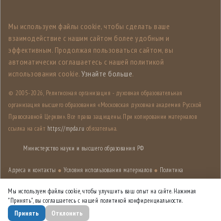
Мы используем файлы cookie, чтобы сделать ваше
взаимодействие с нашим сайтом более удобным и
эффективным. Продолжая пользоваться сайтом, вы
автоматически соглашаетесь с нашей политикой
использования cookie.
Узнайте больше
.
© 2005-
2026, Религиозная организация - духовная образовательная
организация высшего образования «Московская духовная академия Русской
Православной Церкви». Все права защищены. При копировании материалов
ссылка на сайт
https://mpda.ru
обязательна.
Министерство науки и высшего образования РФ
Адреса и контакты
●
Условия использования материалов
●
Политика
конфиденциальности
●
Карта сайта
Мы используем файлы cookie, чтобы улучшить ваш опыт на сайте. Нажимая
"Принять", вы соглашаетесь с нашей политикой конфиденциальности.
Дизайн разработан
Лабораторией дизайна НИУ ВШЭ
Принять
Отклонить