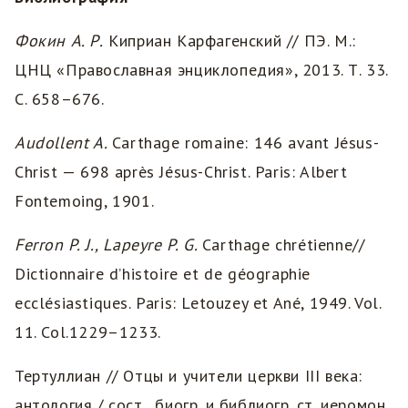
Фокин А. Р.
Киприан Карфагенский // ПЭ. М.:
ЦНЦ «Православная энциклопедия», 2013. Т. 33.
С. 658–676.
Audollent A.
Carthage romaine: 146 avant Jésus-
Christ — 698 après Jésus-Christ. Paris: Albert
Fontemoing, 1901.
Ferron P.
J., Lapeyre P.
G.
Carthage chrétienne//
Dictionnaire d’histoire et de géographie
ecclésiastiques. Paris: Letouzey et Ané, 1949. Vol.
11. Col.1229–1233.
Тертуллиан // Отцы и учители церкви III века:
антология / сост., биогр. и библиогр. ст. иеромон.