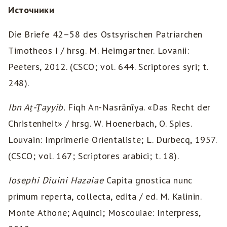
Источники
Die Briefe 42–58 des Ostsyrischen Patriarchen
Timotheos I / hrsg. M. Heimgartner. Lovanii:
Peeters, 2012. (CSCO; vol. 644. Scriptores syri; t.
248).
Ibn Aṭ-Ṭayyib.
Fiqh An-Nasrānīya. «Das Recht der
Christenheit» / hrsg. W. Hoenerbach, O. Spies.
Louvain: Imprimerie Orientaliste; L. Durbecq, 1957.
(CSCO; vol. 167; Scriptores arabici; t. 18).
Iosephi Diuini Hazaiae
Capita gnostica nunc
primum reperta, collecta, edita / ed. M. Kalinin.
Monte Athone; Aquinci; Moscouiae: Interpress,