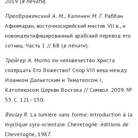
2019 (
в печати
).
Преображенский А. М., Калинин М. Г.
Раббан
Афнимаран, восточносирийский мистик VII в., и
новоидентифицированный арабский перевод его
сотниц. Часть 1 // БВ (
в печати
).
Трейгер А.
Могло ли человечество Христа
созерцать Его божество? Спор VIII века между
Иоанном Дальятским и Тиматеосом I,
Католикосом Церкви Востока // Символ. 2009. №
55. С. 121–150.
Beulay R.
La lumière sans forme: Introduction à la
mystique syro-orientale. Chevetogne: éditions de
Chevetogne, 1987.