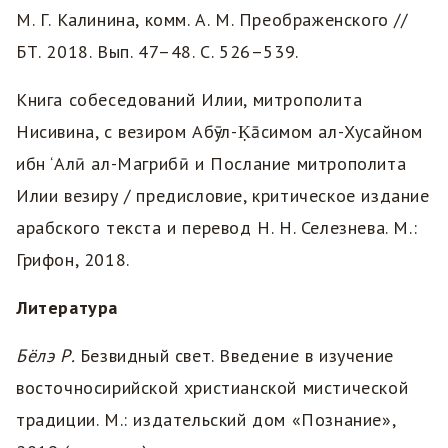
М. Г. Калинина, комм. А. М. Преображенского //
БТ. 2018. Вып. 47–48. С. 526–539.
Книга собеседований Илии, митрополита
Нисивина, c везиром Абӯ-л-Ḳāсимом ал-Хусайном
ибн ‘Алӣ ал-Магрибӣ и Послание митрополита
Илии везиру / предисловие, критическое издание
арабского текста и перевод Н. Н. Селезнева. М.:
Грифон, 2018.
Литература
Бёлэ Р.
Безвидный свет. Введение в изучение
восточносирийской христианской мистической
традиции. М.: издательский дом «Познание»,