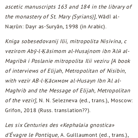
ascetic manuscripts 163 and 184 in the library of
the monastery of St. Mary (Syrians)],
Wādī al-
Naṭrūn: Dayr as-Suryān, 1998 (in Arabic).
Kniga sobesedovanij Ilii, mitropolita Nisivina, c
vezirom Abӯ
-l-Ḳāsimom al-Husajnom ibn ‘Alӣ
al-
Magribӣ
i Poslanie mitropolita Ilii veziru [A book
of interviews of Elijah, Metropolitan of Nisibin,
with vezir AB-l-Ḳāсимом al-Husayn Ibn ‘Al al-
Maghrib and the Message of Elijah, Metropolitan
of the vezir],
N. N. Selezneva (ed., trans.), Moscow:
Grifon, 2018 (Russ. translation??).
Les six Centuries des «Kephalaia gnostica»
d’Évagre le Pontique,
A. Guillaumont (ed., trans.),