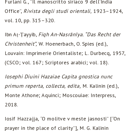
Furlani G., “Il manoscritto siriaco 9 dell’India
Office”,
Rivista degli studi orientali,
1923–1924,
vol. 10, pp. 315–320.
Ibn Aṭ-Ṭayyib,
Fiqh An-Nasrānīya. “Das Recht der
Christenheit”,
W. Hoenerbach, O. Spies (ed.),
Louvain: Imprimerie Orientaliste; L. Durbecq, 1957,
(CSCO; vol. 167; Scriptores arabici; vol. 18).
Iosephi Diuini Hazaiae
Capita gnostica nunc
primum reperta, collecta, edita,
M. Kalinin (ed.),
Monte Athone; Aquinci; Moscouiae: Interpress,
2018.
Iosif Hazzajja, “O molitve v meste jasnosti” [“On
prayer in the place of clarity”], M. G. Kalinin