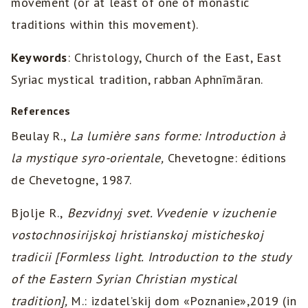
movement (or at least of one of monastic
traditions within this movement).
Keywords
: Christology, Church of the East, East
Syriac mystical tradition, rabban Aphnīmāran.
References
Beulay R.,
La lumière sans forme: Introduction à
la mystique syro-orientale,
Chevetogne: éditions
de Chevetogne, 1987.
Bjolje R.,
Bezvidnyj svet. Vvedenie v izuchenie
vostochnosirijskoj hristianskoj misticheskoj
tradicii [Formless light. Introduction to the study
of the Eastern Syrian Christian mystical
tradition],
M.: izdatel’skij dom «Poznanie»,2019 (in