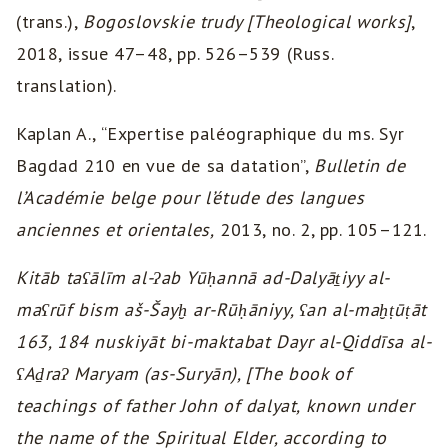
(trans.),
Bogoslovskie trudy [Theological works]
,
2018, issue 47–48, pp. 526–539 (Russ.
translation).
Kaplan A., “Expertise paléographique du ms. Syr
Bagdad 210 en vue de sa datation”,
Bulletin de
l’Académie belge pour l’étude des langues
anciennes et orientales,
2013, no. 2, pp. 105–121.
Kitāb taʕālīm al-ʔab Yūḥannā ad-Dalyāṯiyy al-
maʕrūf bism aš-Šayḫ ar-Rūḥāniyy, ʕan al-maḫṭūṭāt
163, 184 nuskiyāt bi-maktabat Dayr al-Qiddīsa al-
ʕAḏraʔ Maryam (as-Suryān), [The book of
teachings of father John of dalyat, known under
the name of the Spiritual Elder, according to