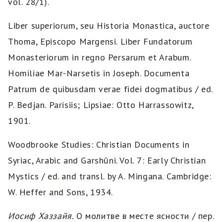
vol. 28/1).
Liber superiorum, seu Historia Monastica, auctore
Thoma, Episcopo Margensi. Liber Fundatorum
Monasteriorum in regno Persarum et Arabum.
Homiliae Mar-Narsetis in Joseph. Documenta
Patrum de quibusdam verae fidei dogmatibus / ed.
P. Bedjan. Parisiis; Lipsiae: Otto Harrassowitz,
1901.
Woodbrooke Studies: Christian Documents in
Syriac, Arabic and Garshūni. Vol. 7: Early Christian
Mystics / ed. and transl. by A. Mingana. Cambridge:
W. Heffer and Sons, 1934.
Иосиф
Хаззайя
.
О молитве в месте ясности / пер.