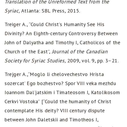
Translation of the Unreformed Text from the
Syriac,
Atlanta: SBL Press, 2015.
Treiger A., “Could Christ’s Humanity See His
Divinity? An Eighth-century Controversy Between
John of Dalyatha and Timothy I, Catholicos of the
Church of the East”,
Journal of the Canadian
Society for Syriac Studies,
2009, vol. 9, pp. 3–21.
Trejger A.,“Moglo li chelovechestvo Hrista
sozercat’ Ego bozhestvo? Spor VIII veka mezhdu
Ioannom Dal’jatskim i Timateosom I, Katolikosom
Cerkvi Vostoka” [“Could the humanity of Christ
contemplate His deity? VIII century dispute
between John Daletskii and Timotheos I,