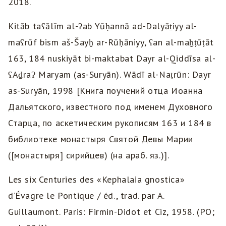
2018.
Kitāb taʕālīm al-ʔab Yūḥannā ad-Dalyāṯiyy al-
maʕrūf bism aš-Šayḫ ar-Rūḥāniyy, ʕan al-maḫṭūṭāt
163, 184 nuskiyāt bi-maktabat Dayr al-Qiddīsa al-
ʕAḏraʔ Maryam (as-Suryān). Wādī al-Naṭrūn: Dayr
as-Suryān, 1998 [Книга поучений отца Иоанна
Дальятского, известного под именем Духовного
Старца, по аскетическим рукописям 163 и 184 в
библиотеке монастыря Святой Девы Марии
([монастыря] сирийцев) (на араб. яз.)].
Les six Centuries des «Kephalaia gnostica»
d’Évagre le Pontique / éd., trad. par A.
Guillaumont. Paris: Firmin-Didot et Ciz, 1958. (PO;