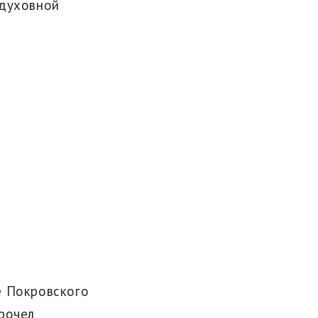
 духовной
е Покровского
рочел