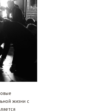
товые
льной жизни с
вляется