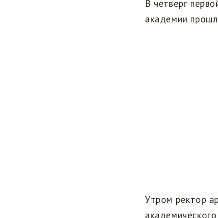
В четверг перв
академии прошл
Утром ректор а
академического 