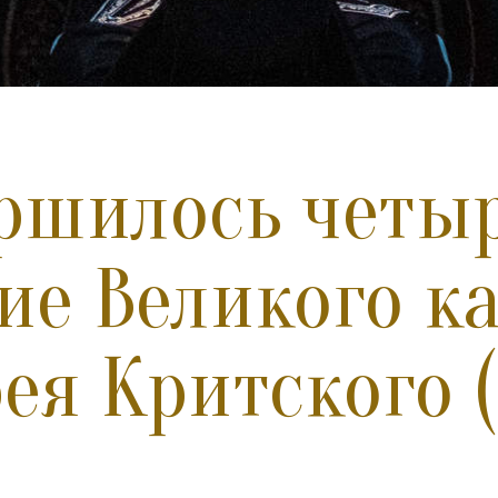
ршилось четы
ие Великого к
ея Критского 