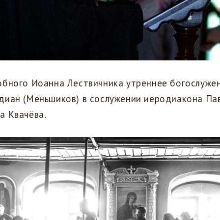
обного Иоанна Лествичника утреннее богослуже
диан (Меньшиков) в сослужении иеродиакона Пав
а Квачёва.