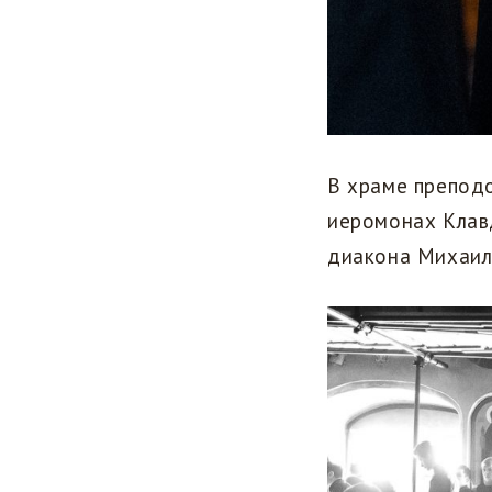
В храме препод
иеромонах Клав
диакона Михаил