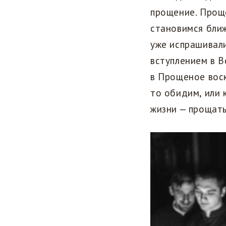
прощение. Проще
становимся ближ
уже испрашивал
вступлением в В
в Прощеное воск
то обидим, или 
жизни — прощать