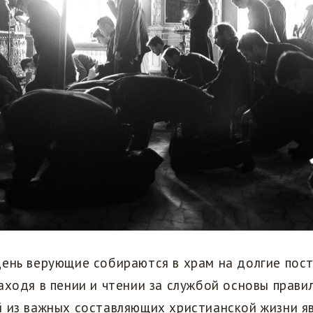
день верующие собираются в храм на долгие пос
аходя в пении и чтении за службой основы прави
й из важных составляющих христианской жизни я