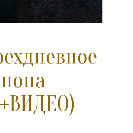
рехдневное
анона
(+ВИДЕО)