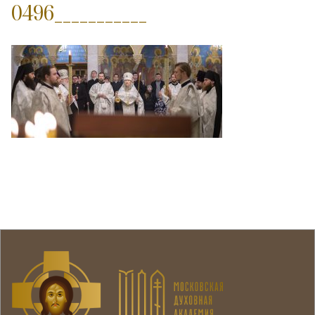
0496___________