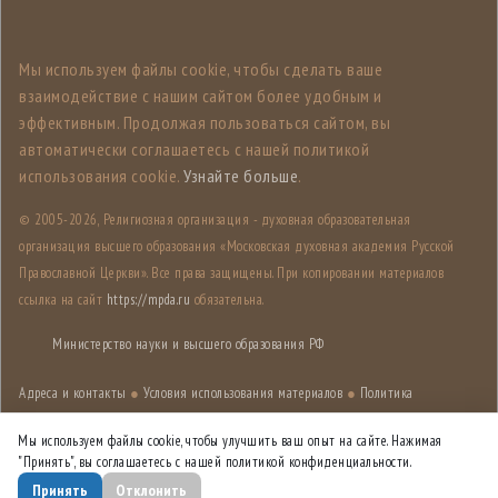
Мы используем файлы cookie, чтобы сделать ваше
взаимодействие с нашим сайтом более удобным и
эффективным. Продолжая пользоваться сайтом, вы
автоматически соглашаетесь с нашей политикой
использования cookie.
Узнайте больше
.
© 2005-
2026, Религиозная организация - духовная образовательная
организация высшего образования «Московская духовная академия Русской
Православной Церкви». Все права защищены. При копировании материалов
ссылка на сайт
https://mpda.ru
обязательна.
Министерство науки и высшего образования РФ
Адреса и контакты
●
Условия использования материалов
●
Политика
конфиденциальности
●
Карта сайта
Мы используем файлы cookie, чтобы улучшить ваш опыт на сайте. Нажимая
"Принять", вы соглашаетесь с нашей политикой конфиденциальности.
Дизайн разработан
Лабораторией дизайна НИУ ВШЭ
Принять
Отклонить