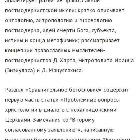
анализирует развитие православной
постмодернистской мысли: кратко описывает
онтологию, антропологию и гносеологию
постмодерна, идей смерти Бога, субъекта,
истины и конца метафизики; рассматривает
концепции православных мыслителей-
постмодернистов Д. Харта, митрополита Иоанна
(Зизиуласа) и Д. Мануссакиса.
Раздел «Сравнительное богословие» содержит
первую часть статьи «Проблемные вопросы
христологии в диалоге с нехалкидонскими
Церквами. Замечания ко “Второму
согласованному заявлению”», написанную
магистром богословия иеромонахом Феодором