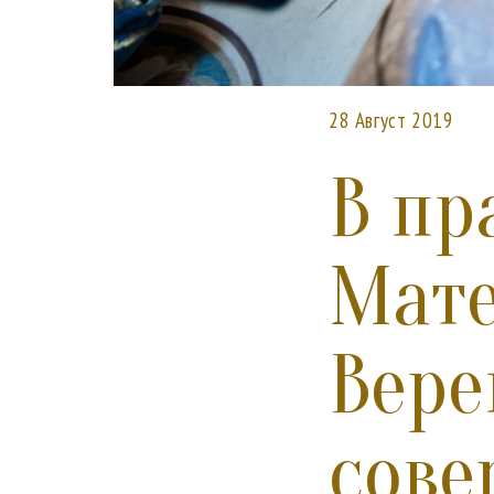
28 Август 2019
В пр
Мате
Вере
сове