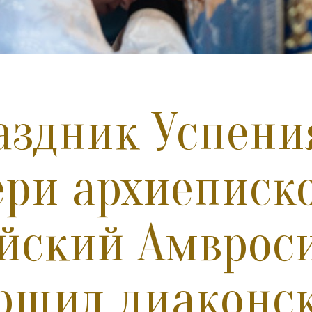
аздник Успени
ри архиеписк
йский Амврос
ршил диаконс