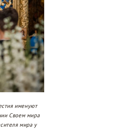
естия именуют
ении Своем мира
асителя мира у