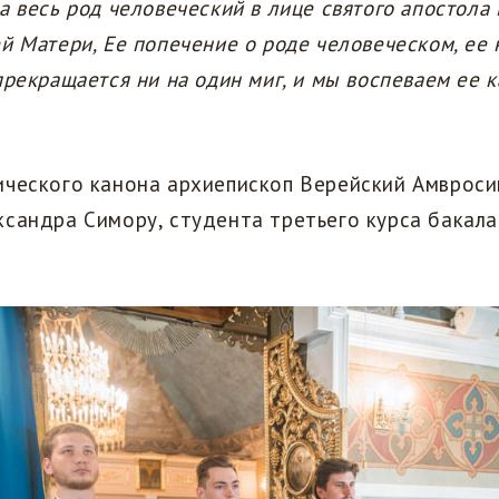
а весь род человеческий в лице святого апостола
й Матери, Ее попечение о роде человеческом, ее
прекращается ни на один миг, и мы воспеваем ее к
ического канона архиепископ Верейский Амвроси
сандра Симору, студента третьего курса бакала