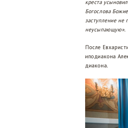
креста усыновил
Богослова Божие
заступление не 
неусыпающую».
После Евхарист
иподиакона Алек
диакона.