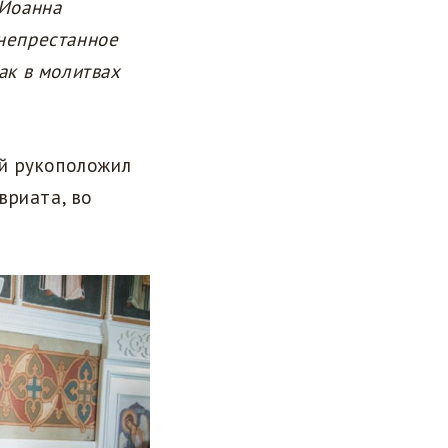
 Иоанна
 непрестанное
ак в молитвах
й рукоположил
вриата, во