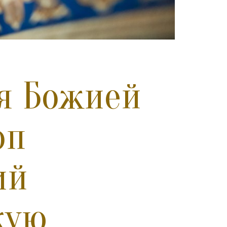
я Божией
оп
ий
кую