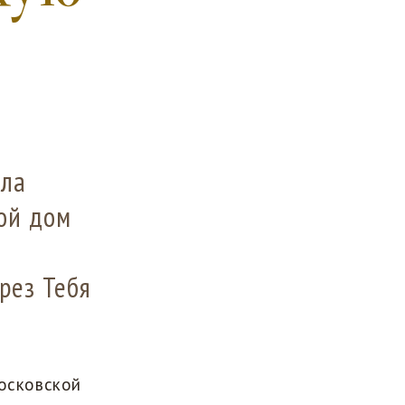
ила
той дом
рез Тебя
Московской