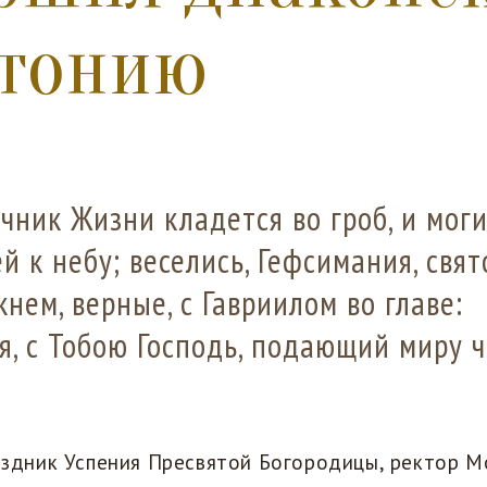
отонию
чник Жизни кладется во гроб, и мог
й к небу; веселись, Гефсимания, свя
нем, верные, с Гавриилом во главе:
я, с Тобою Господь, подающий миру ч
раздник Успения Пресвятой Богородицы, ректор 