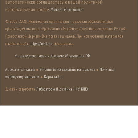
автоматически соглашаетесь с нашей политикой
использования cookie.
Узнайте больше
.
© 2005-
2026, Религиозная организация - духовная образовательная
организация высшего образования «Московская духовная академия Русской
Православной Церкви». Все права защищены. При копировании материалов
ссылка на сайт
https://mpda.ru
обязательна.
Министерство науки и высшего образования РФ
Адреса и контакты
●
Условия использования материалов
●
Политика
конфиденциальности
●
Карта сайта
Дизайн разработан
Лабораторией дизайна НИУ ВШЭ