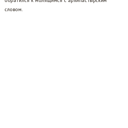
обратился к молящимся с архипастырским
словом.