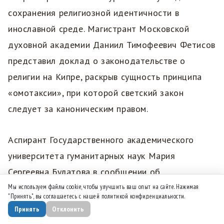
сохранения религиозной идентичности в
инославной среде. Магистрант Московской
духовной академии Даниил Тимофеевич Фетисов
представил доклад о законодательстве о
религии на Кипре, раскрыв сущность принципа
«омотаксии», при которой светский закон
следует за каноническим правом.
Аспирант Государственного академического
университета гуманитарных наук Мария
Сергеевна Булатова в сообщении об
архимандрите Порфирии (Успенском) осветила
Мы используем файлы cookie, чтобы улучшить ваш опыт на сайте. Нажимая
"Принять", вы соглашаетесь с нашей политикой конфиденциальности.
его экспедиционную деятельность в Египте и
Принять
Отклонить
Эфиопии, рукописные находки и вклад в