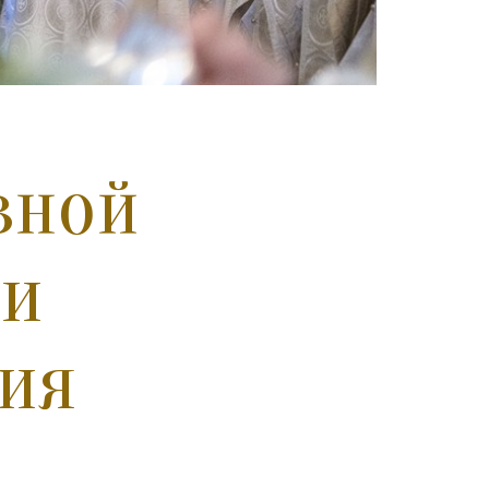
вной
ли
ния