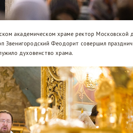
вском академическом храме ректор Московской 
оп Звенигородский Феодорит совершил праздни
лужило духовенство храма.