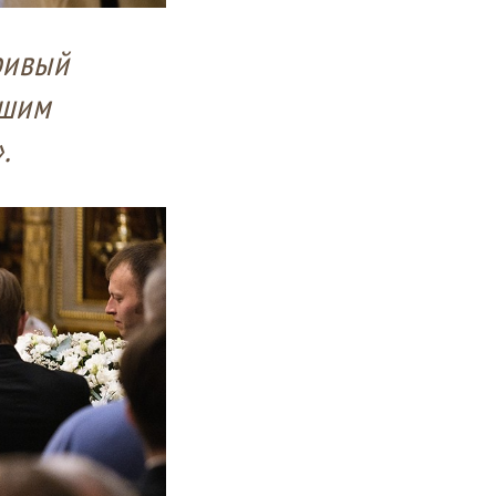
ривый
вшим
.