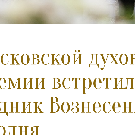
сковской духо
емии встрети
дник Вознесе
одня