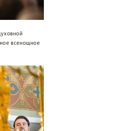
духовной
чное всенощное