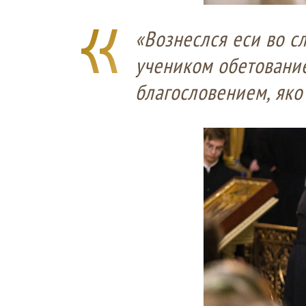
«Вознеслся еси во с
учеником обетовани
благословением, яко