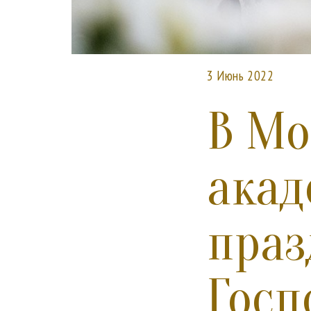
3 Июнь 2022
В Мо
акад
праз
Госп