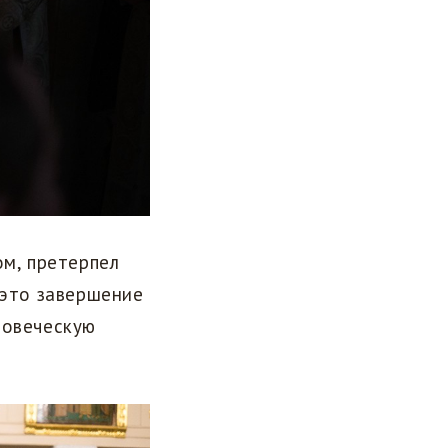
ом, претерпел
— это завершение
ловеческую