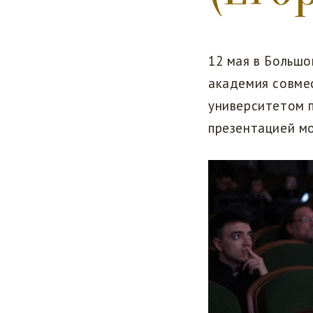
12 мая в Больш
академия совме
университетом п
презентацией м