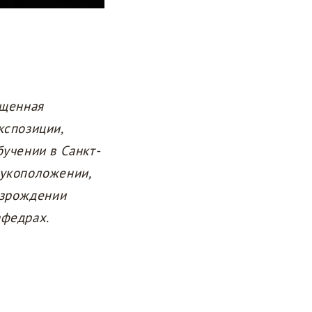
ященная
кспозиции,
учении в Санкт-
рукоположении,
озрождении
афедрах.