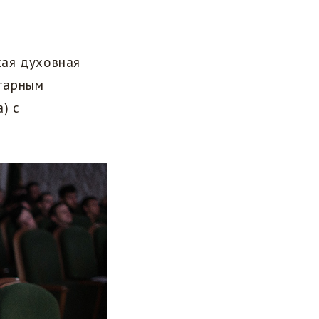
кая духовная
тарным
) с