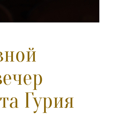
вной
вечер
та Гурия