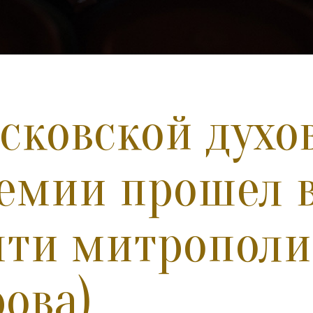
сковской духо
емии прошел 
ти митрополи
рова)