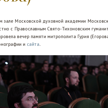
ом зале Московской духовной академии Московс
стно с Православным Свято-Тихоновским гумани
ровела вечер памяти митрополита Гурия (Егорова
онографии и
сайта
.