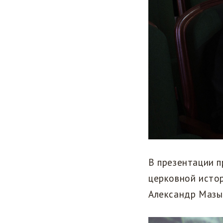
В презентации 
церковной исто
Александр Мазыр