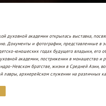
кой духовной академии открылась выставка, посв
ию. Документы и фотографии, представленные в э
детско-юношеских годах будущего владыки, его об
уховной академии, пострижении в монашество и 
андро-Невском братстве, жизни в Средней Азии, в
й лавры, архиерейском служении на различных к