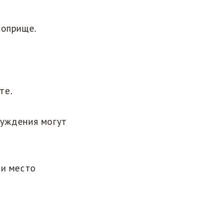
поприще.
те.
суждения могут
 и место