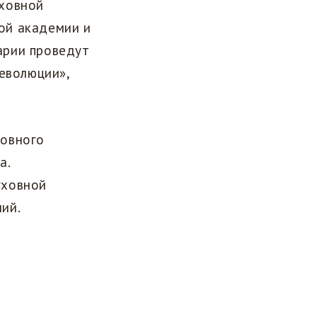
уховной
ой академии и
арии проведут
революции»,
ховного
а.
уховной
мий.
и