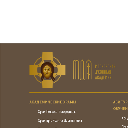
АКАДЕМИЧЕСКИЕ ХРАМЫ
АБИТУР
ОБУЧЕН
Храм Покрова Богородицы
Хочу
Храм прп. Иоанна Лествичника
Пра