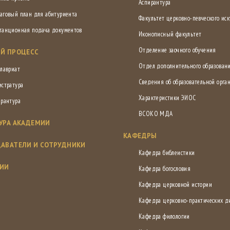
Аспирантура
аговый план для абитуриента
Факультет церковно-певческого иск
танционная подача документов
Иконописный факультет
Отделение заочного обучения
Й ПРОЦЕСС
Отдел дополнительного образован
лавриат
Сведения об образовательной орга
истратура
Характеристики ЭИОС
ирантура
ВСОКО МДА
УРА АКАДЕМИИ
КАФЕДРЫ
АВАТЕЛИ И СОТРУДНИКИ
Кафедра библеистики
СИИ
Кафедра богословия
Кафедра церковной истории
Кафедра церковно-практических 
Кафедра филологии