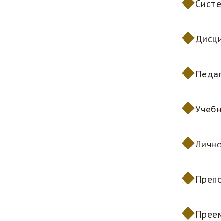
Систе
Дисци
Педаг
Учебн
Лично
Препо
Преем