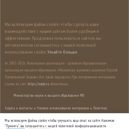
Мы используем файлы cookie, чтобы сделать ваше
взаимодействие с нашим сайтом более удобным и
эффективным. Продолжая пользоваться сайтом, вы
автоматически соглашаетесь с нашей политикой
использования cookie.
Узнайте больше
.
© 2005-
2026, Религиозная организация - духовная образовательная
организация высшего образования «Московская духовная академия Русской
Православной Церкви». Все права защищены. При копировании материалов
ссылка на сайт
https://mpda.ru
обязательна.
Министерство науки и высшего образования РФ
Адреса и контакты
●
Условия использования материалов
●
Политика
конфиденциальности
●
Карта сайта
Мы используем файлы cookie, чтобы улучшить ваш опыт на сайте. Нажимая
"Принять", вы соглашаетесь с нашей политикой конфиденциальности.
Дизайн разработан
Лабораторией дизайна НИУ ВШЭ