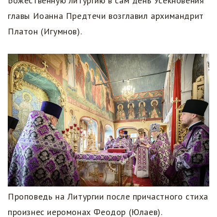
Божественную литургию в сам день Усекновения
главы Иоанна Предтечи возглавил архимандрит
Платон (Игумнов).
Проповедь на Литургии после причастного стиха
произнес иеромонах Феодор (Юлаев).