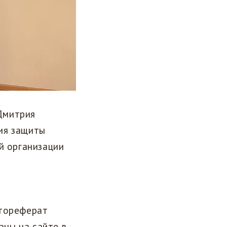
Дмитрия
ия защиты
й организации
втореферат
ны на сайте в