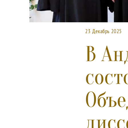
23 Декабрь 2025
В Ан
сост
Объе
дисс