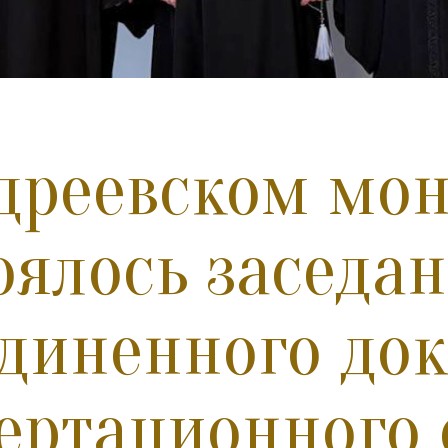
дреевском мо
оялось заседа
диненного док
ертационного 