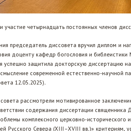
и участие четырнадцать постоянных членов дисс
ния председатель диссовета вручил диплом и на
овия доценту кафедр богословия и библеистики 
ая успешно защитила докторскую диссертацию на
осмысление современной естественно-научной па
вета 12.05.2025).
ссовета рассмотрели мотивированное заключени
тветствии содержания диссертации священника 
облемы комплексного церковно-исторического 
й Русского Севера (ХIII–ХVIII вв.)» критериям, 