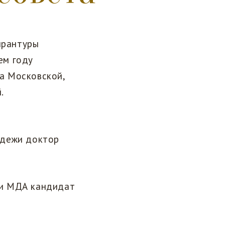
ирантуры
ем году
а Московской,
.
одежи доктор
ии МДА кандидат