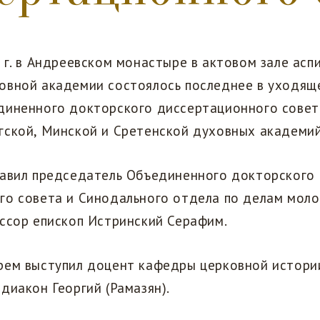
 г. в Андреевском монастыре в актовом зале асп
овной академии состоялось последнее в уходящ
диненного докторского диссертационного совет
гской, Минской и Сретенской духовных академий
лавил председатель Объединенного докторского
го совета и Синодального отдела по делам мол
ессор епископ Истринский Серафим.
рем выступил доцент кафедры церковной истор
диакон Георгий (Рамазян).