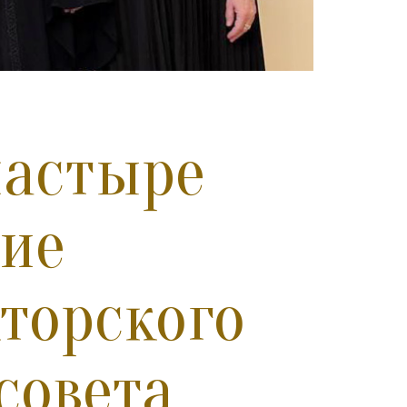
настыре
ние
торского
совета