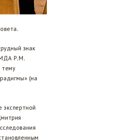
овета.
грудный знак
МДА Р.М.
 тему
радигмы» (на
е экспертной
Дмитрия
исследования
установленным