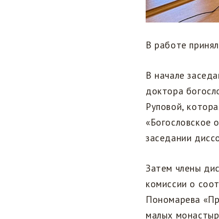
В работе принял
В начале заседа
доктора богосл
Руповой, котор
«Богословское 
заседании диссо
Затем члены ди
комиссии о соо
Пономарева «Пр
малых монастыре