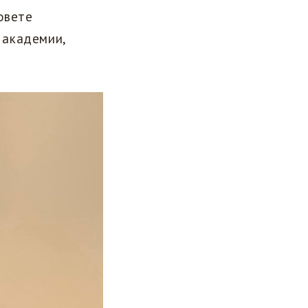
овете
 академии,