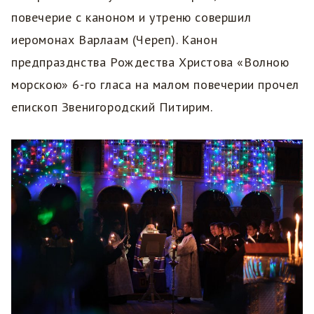
повечерие с каноном и утреню совершил
иеромонах Варлаам (Череп). Канон
предпразднства Рождества Христова «Волною
морскою» 6-го гласа на малом повечерии прочел
епископ Звенигородский Питирим.