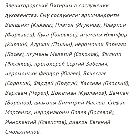
Звенигородский Питирим в сослужении
духовенства. Ему сослужили: архимандриты
Венедикт (Князев), Платон (Игумнов), Иларион
(Форкавец), Лука (Головков), игумены Никифор
(Кирзин), Адриан (Пашин), иеромонах Варнава
(Лосев), игумены Мелетий (Соколов), Филипп
(Жиляков), протоиерей Сергий Забелич,
иеромонахи Феодор (Юлаев), Вячеслав
(Сорокин), Фаддей (Прядун), Кассиан (Плоский),
Варлаам (Череп), Дометиан (Курланов), Дамиан
(Воронов), диаконы Димитрий Маслов, Стефан
Мартенюк, иеродиаконы Павел (Полевой),
Иннокентий (Глазистов), диакон Евгений
Смольянинов.