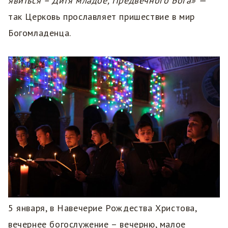
явиться – Дитя младое, Предвечного Бога» —
так Церковь прославляет пришествие в мир
Богомладенца.
5 января, в Навечерие Рождества Христова,
вечернее богослужение – вечерню, малое