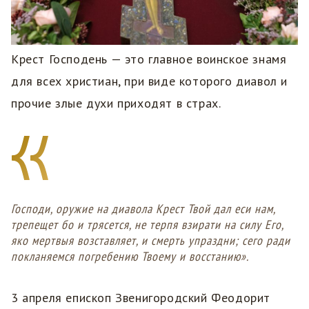
Крест Господень — это главное воинское знамя
для всех христиан, при виде которого диавол и
прочие злые духи приходят в страх.
Господи, оружие на диавола Крест Твой дал еси нам,
трепещет бо и трясется, не терпя взирати на силу Его,
яко мертвыя возставляет, и смерть упраздни; сего ради
покланяемся погребению Твоему и восстанию».
3 апреля епископ Звенигородский Феодорит