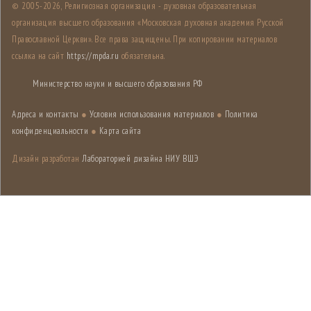
© 2005-
2026, Религиозная организация - духовная образовательная
организация высшего образования «Московская духовная академия Русской
Православной Церкви». Все права защищены. При копировании материалов
ссылка на сайт
https://mpda.ru
обязательна.
Министерство науки и высшего образования РФ
Адреса и контакты
●
Условия использования материалов
●
Политика
конфиденциальности
●
Карта сайта
Дизайн разработан
Лабораторией дизайна НИУ ВШЭ