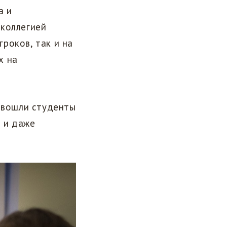
а и
 коллегией
роков, так и на
х на
х вошли студенты
и и даже