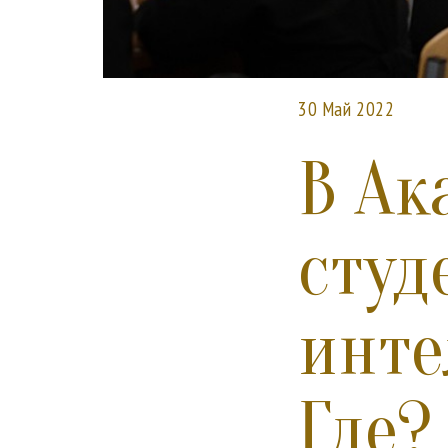
30 Май 2022
В Ак
студ
инте
Где?