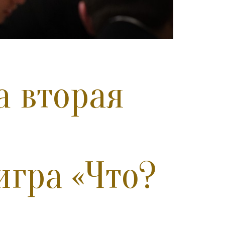
а вторая
игра «Что?