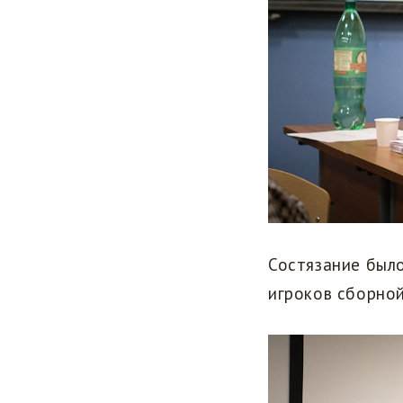
Состязание был
игроков сборно