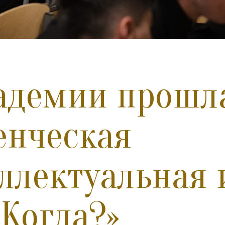
адемии прошл
енческая
ллектуальная 
 Когда?»