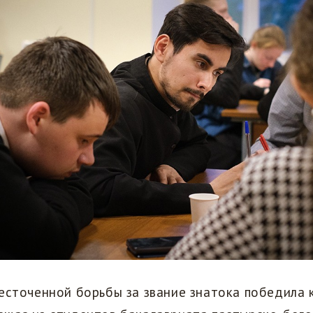
жесточенной борьбы за звание знатока победила